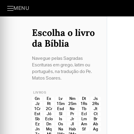
MENU
Escolha o livro
da Bíblia
Navegue pelas Sagradas
Escrituras em grego, latim ou
português, na tradução do Pe.
Matos Soares.
LIVROS
Gn
Ex
Lv
Nm
Dt
Js
Jz
Rt
1Sm
2Sm
1Rs
2Rs
1Cr
2Cr
Esd
Ne
Tb
Jt
Est
Jó
Sl
Pr
Ecl
Ct
Sb
Eclo
Is
Jr
Lm
Br
Ez
Dn
Os
Jl
Am
Ab
Jn
Mq
Na
Hab
Sf
Ag