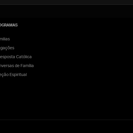
OGRAMAS
ilias
egações
esposta Católica
versas de Família
eção Espiritual