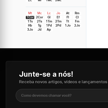
Zc
Ml
1Mc
2Mc
Mt
Mc
Lc
Jo
At
Rm
1Cor
2Cor
Gl
Ef
Fl
Cl
1Ts
2Ts
1Tm
2Tm
Tt
Fm
Hb
Tg
1Pd
2Pd
1Jo
2Jo
3Jo
Jd
Ap
Junte-se a nós!
Receba novos artigos, vídeos e lançamentos
Nome completo