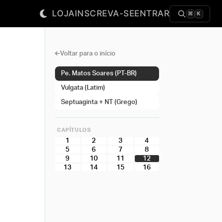
LOJA
INSCREVA-SE
ENTRAR
⌘
K
Voltar para o início
Pe. Matos Soares (PT-BR)
Vulgata (Latim)
Septuaginta + NT (Grego)
CAPÍTULOS
1
2
3
4
5
6
7
8
9
10
11
12
13
14
15
16