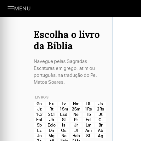
MENU
Escolha o livro
da Bíblia
Navegue pelas Sagradas
Escrituras em grego, latim ou
português, na tradução do Pe.
Matos Soares.
LIVROS
Gn
Ex
Lv
Nm
Dt
Js
Jz
Rt
1Sm
2Sm
1Rs
2Rs
1Cr
2Cr
Esd
Ne
Tb
Jt
Est
Jó
Sl
Pr
Ecl
Ct
Sb
Eclo
Is
Jr
Lm
Br
Ez
Dn
Os
Jl
Am
Ab
Jn
Mq
Na
Hab
Sf
Ag