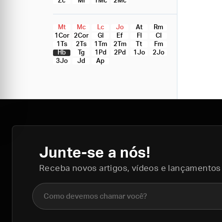
Zc
Ml
1Mc
2Mc
Mt
Mc
Lc
Jo
At
Rm
1Cor
2Cor
Gl
Ef
Fl
Cl
1Ts
2Ts
1Tm
2Tm
Tt
Fm
Hb
Tg
1Pd
2Pd
1Jo
2Jo
3Jo
Jd
Ap
Junte-se a nós!
Receba novos artigos, vídeos e lançamentos
Nome completo