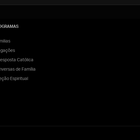
OGRAMAS
ilias
egações
esposta Católica
versas de Família
eção Espiritual