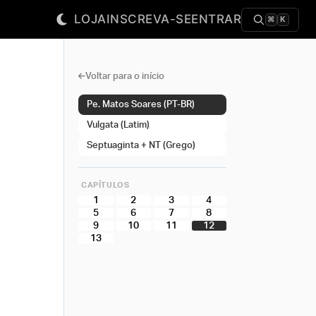
LOJA
INSCREVA-SE
ENTRAR
⌘
K
Voltar para o início
Pe. Matos Soares (PT-BR)
Vulgata (Latim)
Septuaginta + NT (Grego)
CAPÍTULOS
1
2
3
4
5
6
7
8
9
10
11
12
13