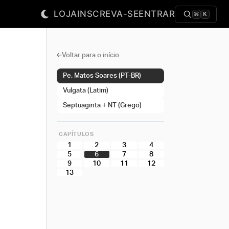
LOJA
INSCREVA-SE
ENTRAR
⌘
K
Voltar para o início
Pe. Matos Soares (PT-BR)
Vulgata (Latim)
Septuaginta + NT (Grego)
CAPÍTULOS
1
2
3
4
5
6
7
8
9
10
11
12
13