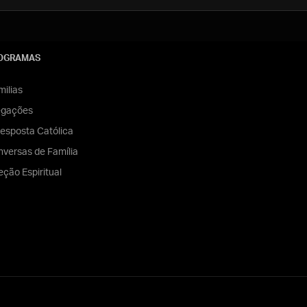
OGRAMAS
ilias
egações
esposta Católica
versas de Família
eção Espiritual