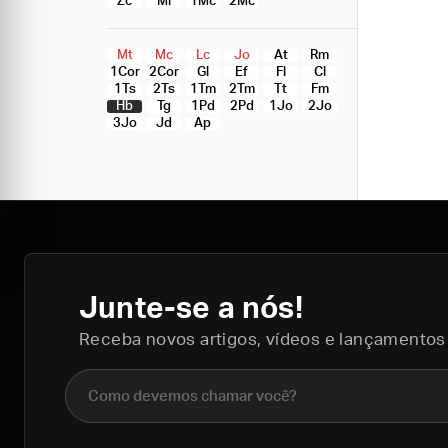
Zc
Ml
1Mc
2Mc
Mt
Mc
Lc
Jo
At
Rm
1Cor
2Cor
Gl
Ef
Fl
Cl
1Ts
2Ts
1Tm
2Tm
Tt
Fm
Hb
Tg
1Pd
2Pd
1Jo
2Jo
3Jo
Jd
Ap
Junte-se a nós!
Receba novos artigos, vídeos e lançamentos
Nome completo