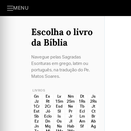
MENU
Escolha o livro
da Bíblia
Navegue pelas Sagradas
Escrituras em grego, latim ou
português, na tradução do Pe.
Matos Soares.
LIVROS
Gn
Ex
Lv
Nm
Dt
Js
Jz
Rt
1Sm
2Sm
1Rs
2Rs
1Cr
2Cr
Esd
Ne
Tb
Jt
Est
Jó
Sl
Pr
Ecl
Ct
Sb
Eclo
Is
Jr
Lm
Br
Ez
Dn
Os
Jl
Am
Ab
Jn
Mq
Na
Hab
Sf
Ag