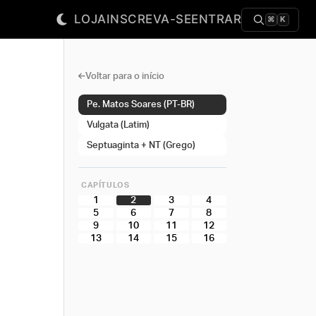
LOJA
INSCREVA-SE
ENTRAR
⌘
K
Voltar para o início
Pe. Matos Soares (PT-BR)
Vulgata (Latim)
Septuaginta + NT (Grego)
CAPÍTULOS
1
2
3
4
5
6
7
8
9
10
11
12
13
14
15
16