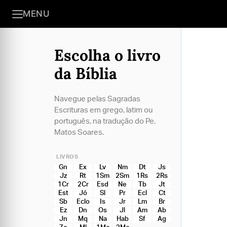
MENU
Escolha o livro
da Bíblia
Navegue pelas Sagradas
Escrituras em grego, latim ou
português, na tradução do Pe.
Matos Soares.
LIVROS
Gn
Ex
Lv
Nm
Dt
Js
Jz
Rt
1Sm
2Sm
1Rs
2Rs
1Cr
2Cr
Esd
Ne
Tb
Jt
Est
Jó
Sl
Pr
Ecl
Ct
Sb
Eclo
Is
Jr
Lm
Br
Ez
Dn
Os
Jl
Am
Ab
Jn
Mq
Na
Hab
Sf
Ag