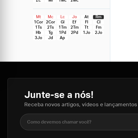
Zc
Ml
1Mc
2Mc
Mt
Mc
Lc
Jo
At
Rm
1Cor
2Cor
Gl
Ef
Fl
Cl
1Ts
2Ts
1Tm
2Tm
Tt
Fm
Hb
Tg
1Pd
2Pd
1Jo
2Jo
3Jo
Jd
Ap
Junte-se a nós!
Receba novos artigos, vídeos e lançamentos
Nome completo