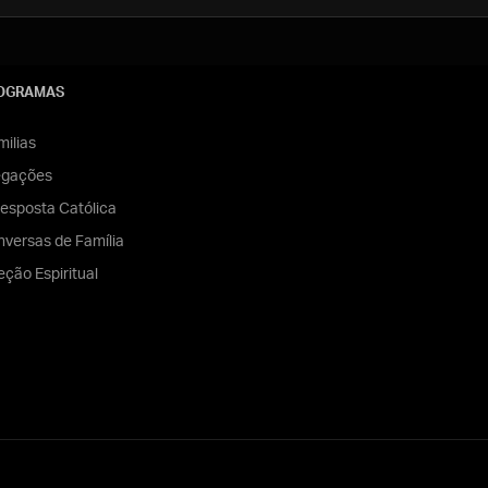
OGRAMAS
ilias
egações
esposta Católica
versas de Família
eção Espiritual