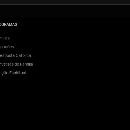
OGRAMAS
ilias
egações
esposta Católica
versas de Família
eção Espiritual