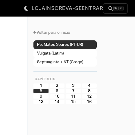
LOJA
INSCREVA-SE
ENTRAR
⌘
K
Voltar para o início
Pe. Matos Soares (PT-BR)
Vulgata (Latim)
Septuaginta + NT (Grego)
CAPÍTULOS
1
2
3
4
5
6
7
8
9
10
11
12
13
14
15
16