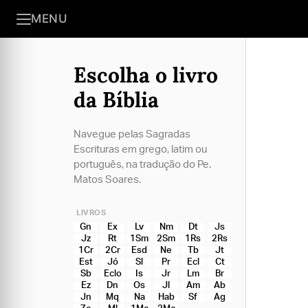
MENU
Escolha o livro
da Bíblia
Navegue pelas Sagradas
Escrituras em grego, latim ou
português, na tradução do Pe.
Matos Soares.
LIVROS
Gn
Ex
Lv
Nm
Dt
Js
Jz
Rt
1Sm
2Sm
1Rs
2Rs
1Cr
2Cr
Esd
Ne
Tb
Jt
Est
Jó
Sl
Pr
Ecl
Ct
Sb
Eclo
Is
Jr
Lm
Br
Ez
Dn
Os
Jl
Am
Ab
Jn
Mq
Na
Hab
Sf
Ag