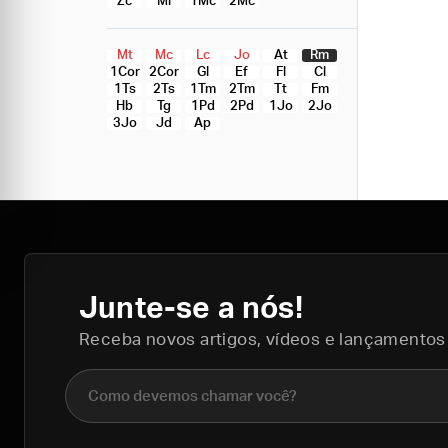
Zc
Ml
1Mc
2Mc
Mt
Mc
Lc
Jo
At
Rm
1Cor
2Cor
Gl
Ef
Fl
Cl
1Ts
2Ts
1Tm
2Tm
Tt
Fm
Hb
Tg
1Pd
2Pd
1Jo
2Jo
3Jo
Jd
Ap
Junte-se a nós!
Receba novos artigos, vídeos e lançamentos
Nome completo