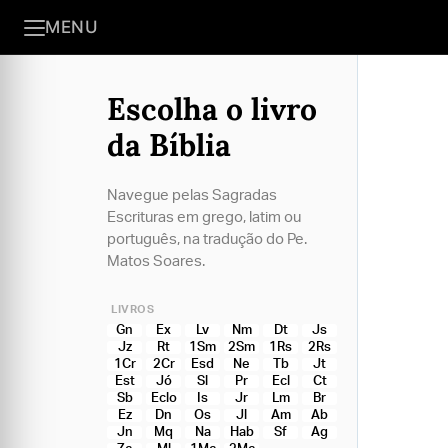
MENU
Escolha o livro
da Bíblia
Navegue pelas Sagradas
Escrituras em grego, latim ou
português, na tradução do Pe.
Matos Soares.
LIVROS
Gn
Ex
Lv
Nm
Dt
Js
Jz
Rt
1Sm
2Sm
1Rs
2Rs
1Cr
2Cr
Esd
Ne
Tb
Jt
Est
Jó
Sl
Pr
Ecl
Ct
Sb
Eclo
Is
Jr
Lm
Br
Ez
Dn
Os
Jl
Am
Ab
Jn
Mq
Na
Hab
Sf
Ag