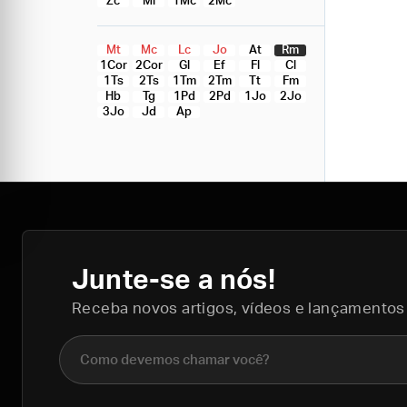
Zc
Ml
1Mc
2Mc
Mt
Mc
Lc
Jo
At
Rm
1Cor
2Cor
Gl
Ef
Fl
Cl
1Ts
2Ts
1Tm
2Tm
Tt
Fm
Hb
Tg
1Pd
2Pd
1Jo
2Jo
3Jo
Jd
Ap
Junte-se a nós!
Receba novos artigos, vídeos e lançamentos
Nome completo