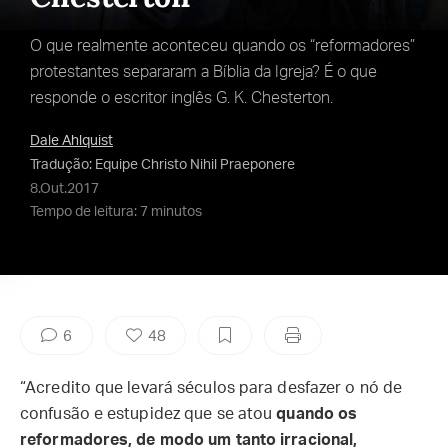
O que realmente aconteceu quando os “reformadores”
protestantes separaram a Bíblia da Igreja? É o que
responde o escritor inglês G. K. Chesterton.
Dale Ahlquist
Tradução: Equipe Christo Nihil Praeponere
8.Out.2017
Tempo de leitura: 7 minutos
6
48
“Acredito que levará séculos para desfazer o nó de
confusão e estupidez que se atou
quando os
reformadores, de modo um tanto irracional,