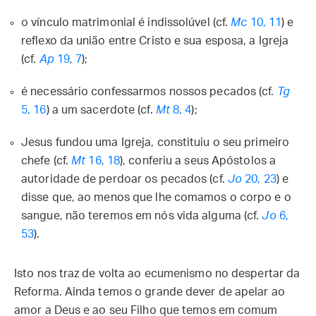
o vínculo matrimonial é indissolúvel (cf.
Mc
10, 11
) e
reflexo da união entre Cristo e sua esposa, a Igreja
(cf.
Ap
19, 7
);
é necessário confessarmos nossos pecados (cf.
Tg
5, 16
) a um sacerdote (cf.
Mt
8, 4
);
Jesus fundou uma Igreja, constituiu o seu primeiro
chefe (cf.
Mt
16, 18
), conferiu a seus Apóstolos a
autoridade de perdoar os pecados (cf.
Jo
20, 23
) e
disse que, ao menos que lhe comamos o corpo e o
sangue, não teremos em nós vida alguma (cf.
Jo
6,
53
).
Isto nos traz de volta ao ecumenismo no despertar da
Reforma. Ainda temos o grande dever de apelar ao
amor a Deus e ao seu Filho que temos em comum