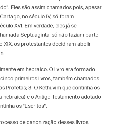
ndo". Eles são assim chamados pois, apesar
Cartago, no século IV, só foram
século XVI. Em verdade, eles já se
chamada Septuaginta, só não faziam parte
lo XIX, os protestantes decidiram abolir
on.
almente em hebraico. O livro era formado
os cinco primeiros livros, também chamados
os Profetas; 3. O Kethuvim que continha os
lia hebraica) e o Antigo Testamento adotado
ntinha os "Escritos".
 processo de canonização desses livros.