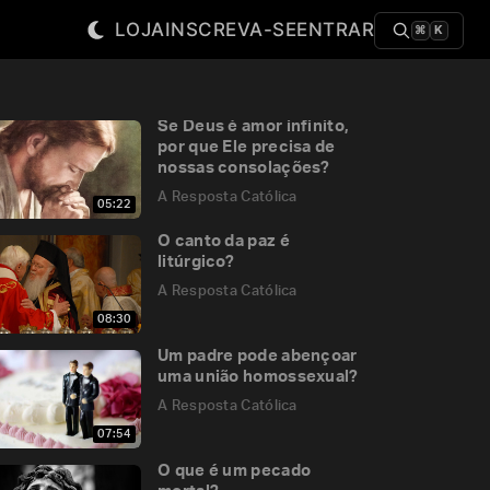
LOJA
INSCREVA-SE
ENTRAR
⌘
K
Se Deus é amor infinito,
por que Ele precisa de
nossas consolações?
A Resposta Católica
05:22
O canto da paz é
litúrgico?
A Resposta Católica
08:30
Um padre pode abençoar
uma união homossexual?
A Resposta Católica
07:54
O que é um pecado