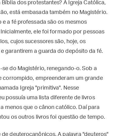
Bíblia dos protestantes? A Igreja Católica,
ição, está embasada também no Magistério.
o e a fé professada são os mesmos
Inicialmente, ele foi formado por pessoas
os, cujos sucessores são, hoje, os
e garantirem a guarda do depósito da fé.
m-se do Magistério, renegando-o. Sob a
a se corrompido, empreenderam um grande
amada Igreja "primitiva". Nesse
possuía uma lista diferente de livros
os a menos que o cânon católico. Daí para
tou os outros livros foi questão de tempo.
 de deuterocanônicos. A palavra "deuteros"