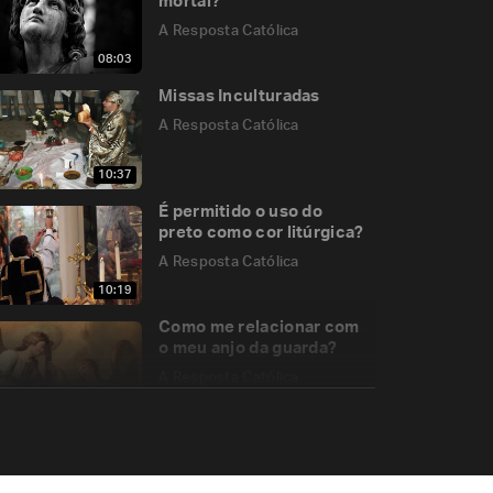
mortal?
A Resposta Católica
08:03
Missas Inculturadas
A Resposta Católica
10:37
É permitido o uso do
preto como cor litúrgica?
A Resposta Católica
10:19
Como me relacionar com
o meu anjo da guarda?
A Resposta Católica
08:08
A profecia de São
Malaquias