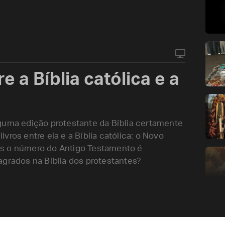
e a Bíblia católica e a
guma edição protestante da Bíblia certamente
vros entre ela e a Bíblia católica: o Novo
as o número do Antigo Testamento é
agrados na Bíblia dos protestantes?