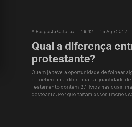
A Resposta Católica
16:42
15 Ago 2012
Qual a diferença entr
protestante?
Quem já teve a oportunidade de folhear al
percebeu uma diferença na quantidade de li
Testamento contém 27 livros nas duas, m
destoante. Por que faltam esses trechos s