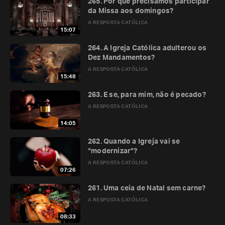
265. Por que precisamos participar
da Missa aos domingos?
A RESPOSTA CATÓLICA
15:07
264. A Igreja Católica adulterou os
Dez Mandamentos?
A RESPOSTA CATÓLICA
15:48
263. E se, para mim, não é pecado?
A RESPOSTA CATÓLICA
14:05
262. Quando a Igreja vai se
“modernizar”?
A RESPOSTA CATÓLICA
07:26
261. Uma ceia de Natal sem carne?
A RESPOSTA CATÓLICA
08:33