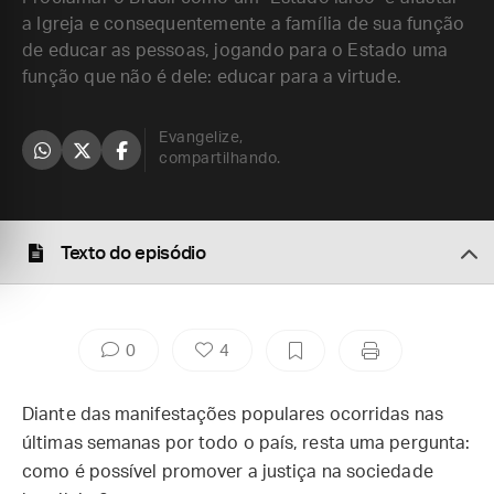
a Igreja e consequentemente a família de sua função
de educar as pessoas, jogando para o Estado uma
função que não é dele: educar para a virtude.
Evangelize,
compartilhando.
Texto do episódio
0
4
Diante das manifestações populares ocorridas nas
últimas semanas por todo o país, resta uma pergunta:
como é possível promover a justiça na sociedade