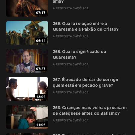
ama?
A RESPOSTA CATÓLICA
07:17
269. Qual a relação entre a
Quaresma e a Paixão de Cristo?
A RESPOSTA CATÓLICA
06:44
268. Qual o significado da
Quaresma?
A RESPOSTA CATÓLICA
07:27
267. É pecado deixar de corrigir
quem está em pecado grave?
A RESPOSTA CATÓLICA
13:05
266. Crianças mais velhas precisam
de catequese antes do Batismo?
A RESPOSTA CATÓLICA
11:06