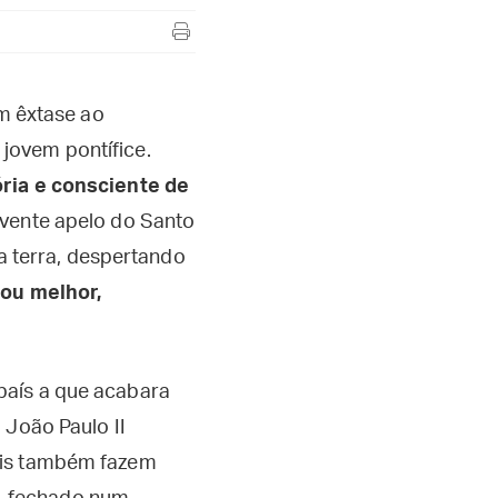
em êxtase ao
jovem pontífice.
ória e consciente de
vente apelo do Santo
da terra, despertando
 ou melhor,
país a que acabara
 João Paulo II
iais também fazem