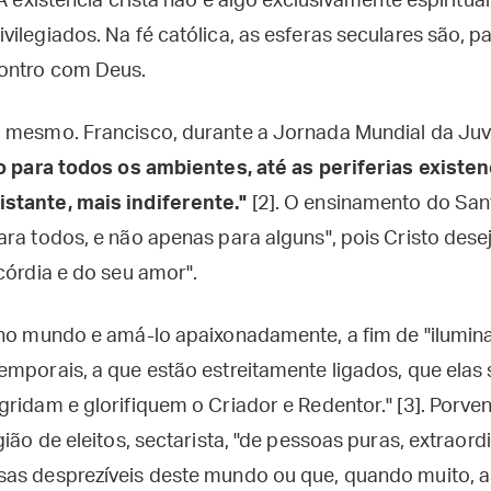
 A existência cristã não é algo exclusivamente espiritu
ilegiados. Na fé católica, as esferas seculares são, par
ontro com Deus.
 mesmo. Francisco, durante a Jornada Mundial da Juv
o para todos os ambientes, até as periferias existen
stante, mais indiferente."
[2]. O ensinamento do San
ara todos, e não apenas para alguns", pois Cristo dese
córdia e do seu amor".
 no mundo e amá-lo apaixonadamente, a fim de "ilumina
emporais, a que estão estreitamente ligados, que elas
ridam e glorifiquem o Criador e Redentor." [3]. Porve
gião de eleitos, sectarista, "de pessoas puras, extraord
sas desprezíveis deste mundo ou que, quando muito, 