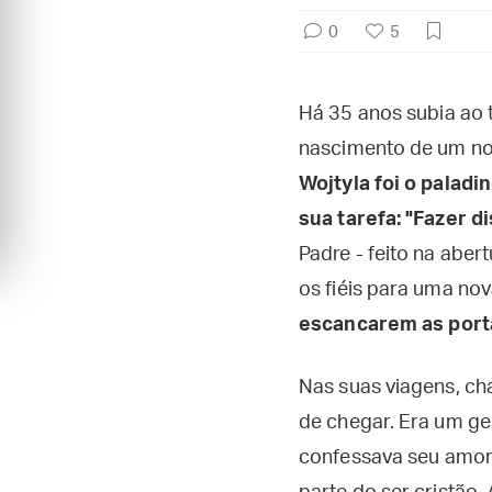
0
5
Há 35 anos subia ao t
nascimento de um nov
Wojtyla foi o paladi
sua tarefa: "Fazer d
Padre - feito na aber
os fiéis para uma no
escancarem as porta
Nas suas viagens, ch
de chegar. Era um ges
confessava seu amor 