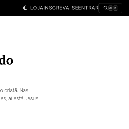
LOJA
INSCREVA-SE
ENTRAR
⌘
K
 do
o cristã. Nas
es, aí está Jesus.