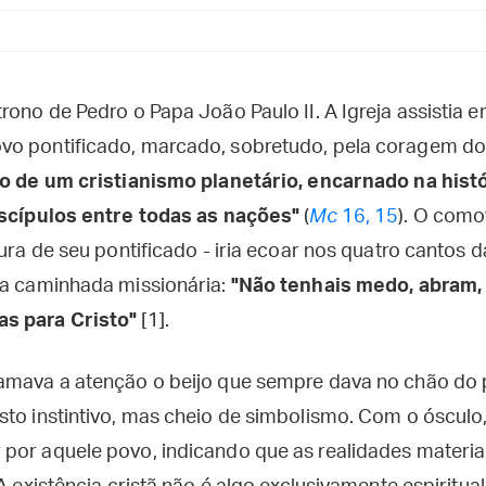
rono de Pedro o Papa João Paulo II. A Igreja assistia 
o pontificado, marcado, sobretudo, pela coragem do 
no de um cristianismo planetário, encarnado na hist
iscípulos entre todas as nações"
(
Mc
16, 15
). O como
tura de seu pontificado - iria ecoar nos quatro cantos 
va caminhada missionária:
"Não tenhais medo, abram,
s para Cristo"
[1].
amava a atenção o beijo que sempre dava no chão do 
to instintivo, mas cheio de simbolismo. Com o ósculo,
por aquele povo, indicando que as realidades mater