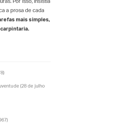
ras. Por isso, insistia
ca a prosa de cada
arefas mais simples,
carpintaria.
78)
ventude (28 de julho
967)