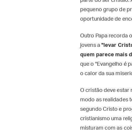
parte do ser cristão.
pequeno grupo de priv
oportunidade de enc
Outro Papa recorda o
jovens a
"levar Crist
quem parece mais di
que o "Evangelho é p
o calor da sua miseri
O cristão deve estar
modo as realidades t
segundo Cristo e prog
cristianismo uma reli
misturam com as coi