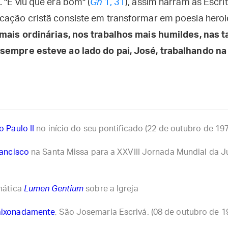
 "E viu que era bom" (
Gn
1, 31
), assim narram as Escritu
cação cristã consiste em transformar em poesia heroi
mais ordinárias, nos trabalhos mais humildes, nas t
sempre esteve ao lado do pai, José, trabalhando na 
 Paulo II
no início do seu pontificado (22 de outubro de 19
rancisco
na Santa Missa para a XXVIII Jornada Mundial da Ju
mática
Lumen Gentium
sobre a Igreja
aixonadamente
, São Josemaria Escrivá. (08 de outubro de 1