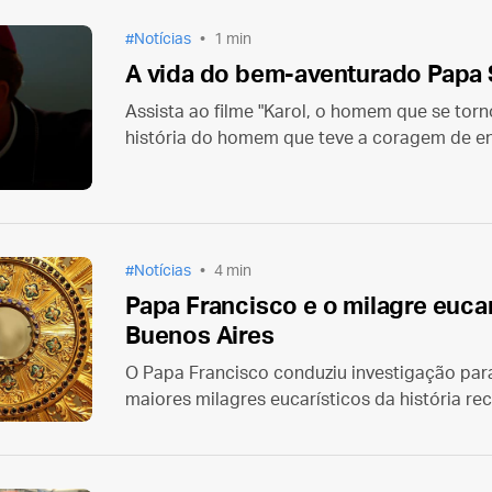
Notícias
1 min
A vida do bem-aventurado Papa S
Assista ao filme "Karol, o homem que se tor
história do homem que teve a coragem de en
seu tempo, pautando-se numa total entrega 
Notícias
4 min
Papa Francisco e o milagre eucar
Buenos Aires
O Papa Francisco conduziu investigação pa
maiores milagres eucarísticos da história re
Buenos Aires em 1996.