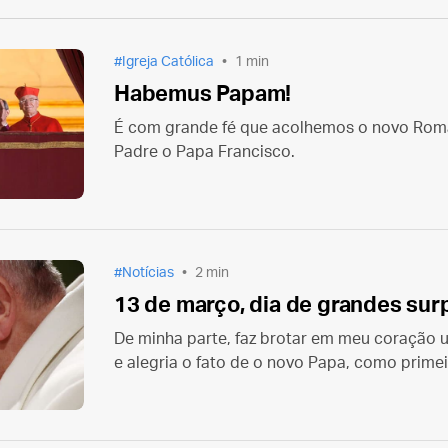
Igreja Católica
1 min
Habemus Papam!
É com grande fé que acolhemos o novo Roma
Padre o Papa Francisco.
Notícias
2 min
13 de março, dia de grandes sur
De minha parte, faz brotar em meu coração
e alegria o fato de o novo Papa, como primeiro
de Nossa Senhora, a Basílica Liberiana de Sa