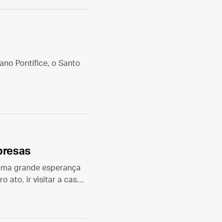
no Pontífice, o Santo
presas
 uma grande esperança
 ato, ir visitar a casa
nta Maria Maior.