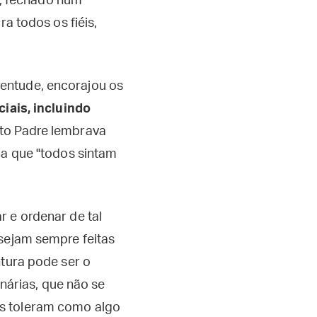
al, fechado num
a todos os fiéis,
entude, encorajou os
ciais, incluindo
to Padre lembrava
ja que "todos sintam
r e ordenar de tal
 sejam sempre feitas
ntura pode ser o
inárias, que não se
as toleram como algo