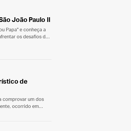
ão João Paulo II
nou Papa" e conheça a
frentar os desafios de
à Virgem Maria.
ístico de
ra comprovar um dos
cente, ocorrido em