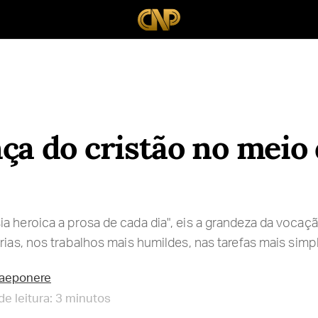
ça do cristão no meio
a heroica a prosa de cada dia", eis a grandeza da vocaçã
rias, nos trabalhos mais humildes, nas tarefas mais simpl
raeponere
e leitura: 3 minutos