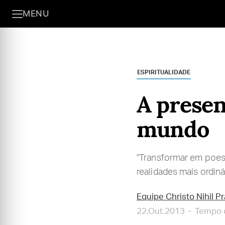
MENU
ESPIRITUALIDADE
A presen
mundo
"Transformar em poesi
realidades mais ordiná
Equipe Christo Nihil P
22.Out.2013
Tempo d