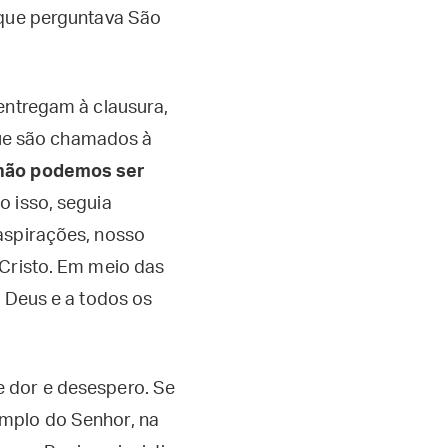
 que perguntava São
entregam à clausura,
 que são chamados à
 não podemos ser
to isso, seguia
aspirações, nosso
 Cristo. Em meio das
a Deus e a todos os
e dor e desespero. Se
emplo do Senhor, na