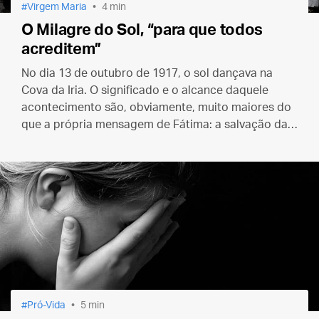
Virgem Maria
4 min
O Milagre do Sol, “para que todos
acreditem”
No dia 13 de outubro de 1917, o sol dançava na
Cova da Iria. O significado e o alcance daquele
acontecimento são, obviamente, muito maiores do
que a própria mensagem de Fátima: a salvação das
almas que Cristo comprou com o seu sangue na
Cruz.
Pró-Vida
5 min