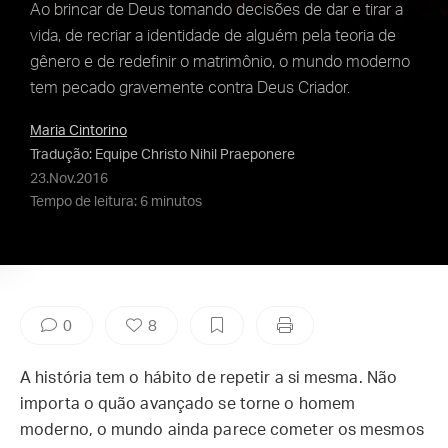
Ao brincar de Deus tomando decisões de dar e tirar a
vida, de recriar a identidade de alguém pela teoria de
gênero e de redefinir o matrimônio, o mundo moderno
tem pecado gravemente contra Deus Criador.
Maria Cintorino
Tradução: Equipe Christo Nihil Praeponere
23.Nov.2016
Tempo de leitura: 6 minutos
0
8
A história tem o hábito de repetir a si mesma. Não
importa o quão avançado se torne o homem
moderno, o mundo ainda parece cometer os mesmos