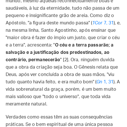
mundo, mesmo aquelas reconhecidamente boas e
saudáveis, à luz da eternidade, tudo não passa de um
pequeno e insignificante grão de areia. Como diz o
Apóstolo, "a figura deste mundo passa" (
1Cor
7, 31
), e,
na mesma linha, Santo Agostinho, após ensinar que
"maior obra é fazer do ímpio um justo, que criar o céu
e a terra", acrescenta: "
O céu e a terra passarão; a
salvação e a justificação dos predestinados, ao
contrário, permanecerão
" [2]. Ora, ninguém duvida
que a obra da criação seja boa. O Gênesis relata que
Deus, após ver concluída a obra de suas mãos, "viu
tudo quanto havia feito, e era muito bom" (
Gn
1, 31
). A
vida sobrenatural da graça, porém, é um bem muito
mais valioso que "todo o universo", que toda vida
meramente natural.
Verdades como essas têm as suas consequências
práticas. Se o bem espiritual de uma única pessoa