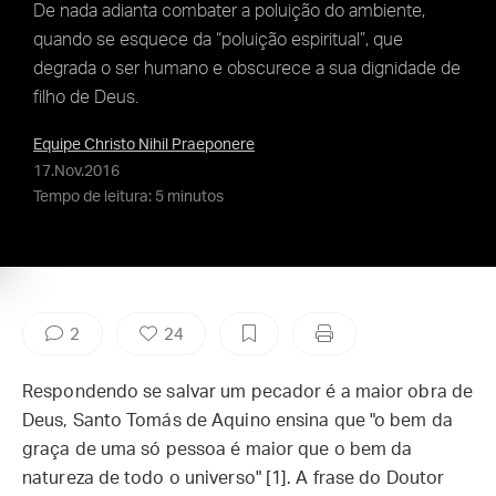
De nada adianta combater a poluição do ambiente,
quando se esquece da “poluição espiritual”, que
degrada o ser humano e obscurece a sua dignidade de
filho de Deus.
Equipe Christo Nihil Praeponere
17.Nov.2016
Tempo de leitura: 5 minutos
2
24
Respondendo se salvar um pecador é a maior obra de
Deus, Santo Tomás de Aquino ensina que "o bem da
graça de uma só pessoa é maior que o bem da
natureza de todo o universo" [1]. A frase do Doutor