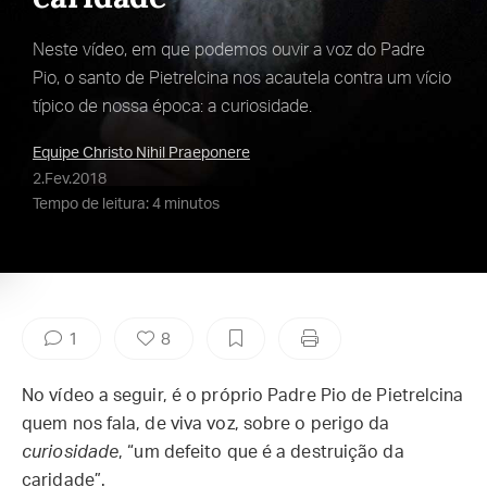
Neste vídeo, em que podemos ouvir a voz do Padre
Pio, o santo de Pietrelcina nos acautela contra um vício
típico de nossa época: a curiosidade.
Equipe Christo Nihil Praeponere
2.Fev.2018
Tempo de leitura: 4 minutos
1
8
No vídeo a seguir, é o próprio Padre Pio de Pietrelcina
quem nos fala, de viva voz, sobre o perigo da
curiosidade
, “um defeito que é a destruição da
caridade”.