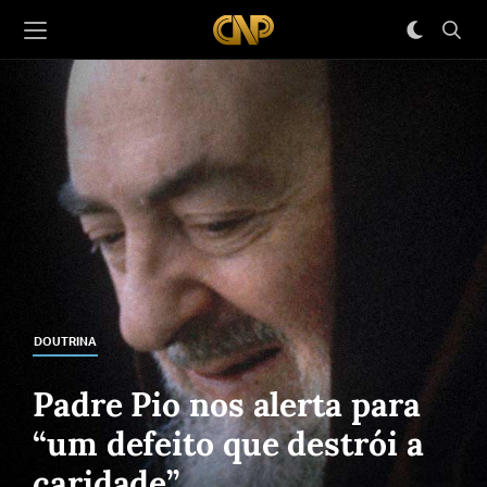
DOUTRINA
Padre Pio nos alerta para
“um defeito que destrói a
caridade”