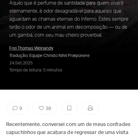
Aquilo que é perfume de santidade para quem viverá
eternamente, é odor desagradável para aqueles que
aguardam as chamas eternas do Inferno. Estes sempre
terão o odor de um animal em decomposição — ou de
um gambá, com seu mau cheiro proverbial.
Frei Thomas Weinandy
Tradução: Equipe Christo Nihil Præponere
24.Set.2025
Tempo de leitura: 5 minutos
9
38
Recentemente, conversei com um de meus confrades
capuchinhos que acabara de regressar de uma visita