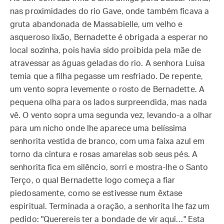
nas proximidades do rio Gave, onde também ficava a
gruta abandonada de Massabielle, um velho e
asqueroso lixão, Bernadette é obrigada a esperar no
local sozinha, pois havia sido proibida pela mãe de
atravessar as águas geladas do rio. A senhora Luísa
temia que a filha pegasse um resfriado. De repente,
um vento sopra levemente o rosto de Bernadette. A
pequena olha para os lados surpreendida, mas nada
vê. O vento sopra uma segunda vez, levando-a a olhar
para um nicho onde lhe aparece uma belíssima
senhorita vestida de branco, com uma faixa azul em
torno da cintura e rosas amarelas sob seus pés. A
senhorita fica em silêncio, sorri e mostra-lhe o Santo
Terço, o qual Bernadette logo começa a fiar
piedosamente, como se estivesse num êxtase
espiritual. Terminada a oração, a senhorita lhe faz um
pedido: "Querereis ter a bondade de vir aqui…" Esta