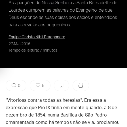
As aparições de Nossa Senhora a Santa Bernadette de
Lourdes cumprem as palavras do Evangelho, de que
Deus esconde as suas coisas aos sábios e entendidos
para as revelar aos pequeninos.
Equipe Christo Nihil Praeponere
27.Mai.2016
Tempo de leitura: 7 minutos
0
5
"Vitoriosa contra todas as heresias". Era essa a
expressão que Pio IX tinha em mente quando, a 8 de
dezembro de 1854, numa Basílica de São Pedro
ornamentada como há tempos não se via, proclamou