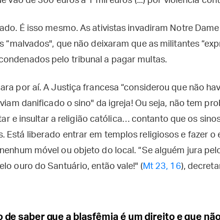
e vão de 300 euros a 1 mil euros (...) por violência cont
rado. É isso mesmo. As ativistas invadiram Notre Dam
ias “malvados", que não deixaram que as militantes “e
ondenados pelo tribunal a pagar multas.
ra por aí. A Justiça francesa “considerou que não hav
haviam danificado o sino" da igreja! Ou seja, não tem 
itar e insultar a religião católica… contanto que os sinos
 Está liberado entrar em templos religiosos e fazer 
nenhum móvel ou objeto do local. “Se alguém jura pelo
lo ouro do Santuário, então vale!" (
Mt 23, 16
), decret
 de saber que a blasfêmia é um direito e que n