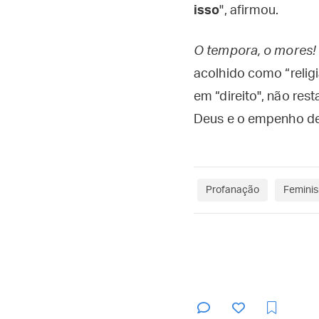
isso
", afirmou.
O tempora, o mores!
acolhido como “relig
em “direito", não res
Deus e o empenho de,
Profanação
Femini