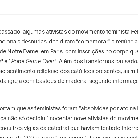
passado, algumas ativistas do movimento feminista F
nacionais desnudas, decidiram “comemorar" a renúncia
 de Notre Dame, em Paris, com inscrições no corpo que
" e “
Pope Game Over
". Além dos transtornos causado
 ao sentimento religioso dos católicos presentes, as mil
s da igreja com bastões de madeira, segundo informaç
portam que as feministas foram “absolvidas por ato na
nça não só decidiu “inocentar nove ativistas do movime
ou três vigias da catedral que haviam tentado inter