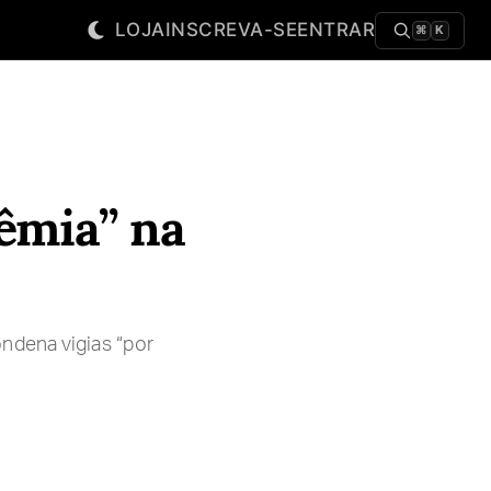
LOJA
INSCREVA-SE
ENTRAR
⌘
K
fêmia” na
ndena vigias “por