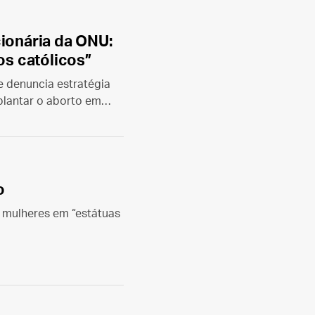
cionária da ONU:
os católicos”
e denuncia estratégia
plantar o aborto em
o
 mulheres em “estátuas