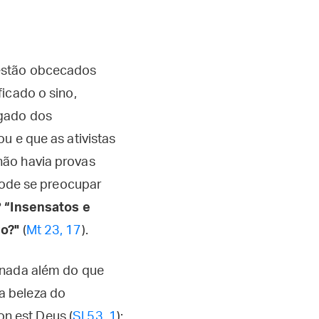
 estão obcecados
icado o sino,
ogado dos
u e que as ativistas
não havia provas
 pode se preocupar
?
“Insensatos e
ro?"
(
Mt 23, 17
).
 nada além do que
a beleza do
on est Deus (
Sl 53, 1
):