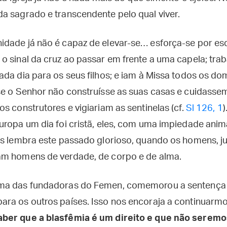
a sagrado e transcendente pelo qual viver.
dade já não é capaz de elevar-se… esforça-se por es
o sinal da cruz ao passar em frente a uma capela; tr
ada dia para os seus filhos; e iam à Missa todos os do
se o Senhor não construísse as suas casas e cuidasse
s construtores e vigiariam as sentinelas (cf.
Sl 126, 1
)
uropa um dia foi cristã, eles, com uma impiedade anim
es lembra este passado glorioso, quando os homens, j
am homens de verdade, de corpo e de alma.
ma das fundadoras do Femen, comemorou a sentença 
ra os outros países. Isso nos encoraja a continuarm
aber que a blasfêmia é um direito e que não serem