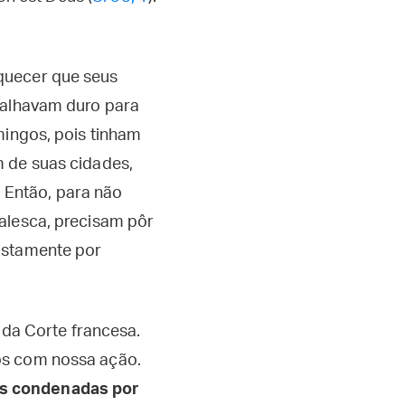
quecer que seus
abalhavam duro para
mingos, pois tinham
m de suas cidades,
. Então, para não
alesca, precisam pôr
ustamente por
da Corte francesa.
os com nossa ação.
os condenadas por