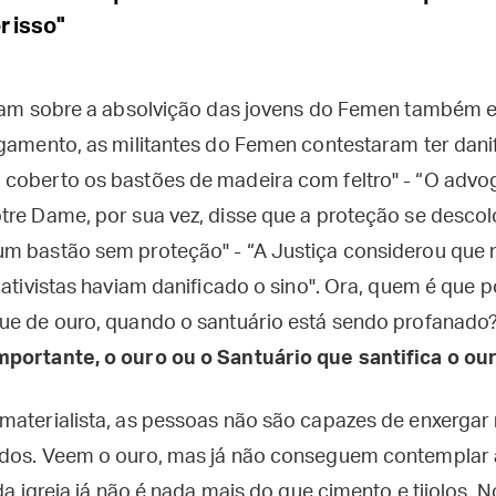
 isso"
falam sobre a absolvição das jovens do Femen também
lgamento, as militantes do Femen contestaram ter danif
 coberto os bastões de madeira com feltro" - “O adv
re Dame, por sua vez, disse que a proteção se descolo
m bastão sem proteção" - “A Justiça considerou que 
 ativistas haviam danificado o sino". Ora, quem é que
ue de ouro, quando o santuário está sendo profanado
mportante, o ouro ou o Santuário que santifica o ou
materialista, as pessoas não são capazes de enxergar
idos. Veem o ouro, mas já não conseguem contemplar 
da igreja já não é nada mais do que cimento e tijolos. N