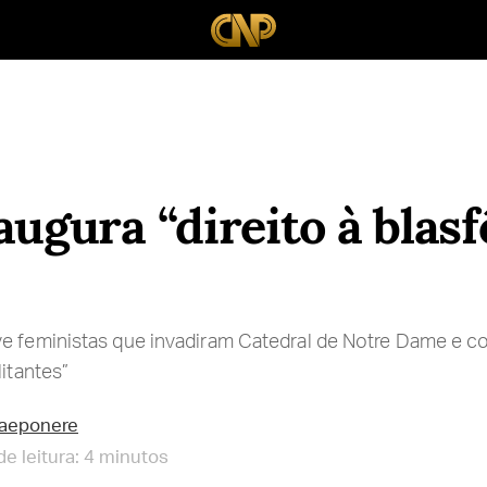
augura “direito à blas
e feministas que invadiram Catedral de Notre Dame e co
litantes”
raeponere
e leitura: 4 minutos