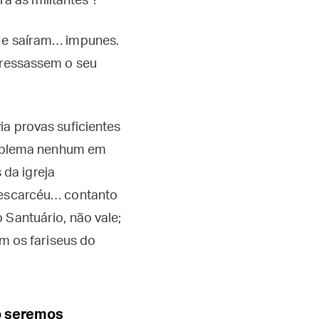
ra as militantes"!
e e saíram… impunes.
xpressassem o seu
ia provas suficientes
problema nenhum em
 da igreja
o escarcéu… contanto
 Santuário, não vale;
am os fariseus do
ão seremos