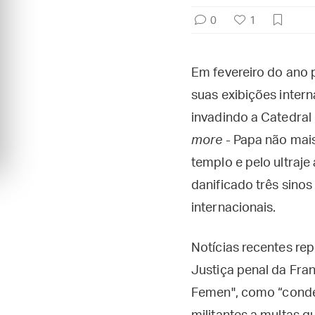
0
1
Em fevereiro do ano 
suas exibições inter
invadindo a Catedral
more
- Papa não mais
templo e pelo ultraje
danificado três sino
internacionais.
Notícias recentes re
Justiça penal da Fra
Femen", como “conden