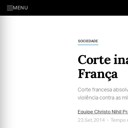
MENU
SOCIEDADE
Corte in
França
Corte francesa absolv
violência contra as mi
Equipe Christo Nihil P
23.Set.2014
Tempo d