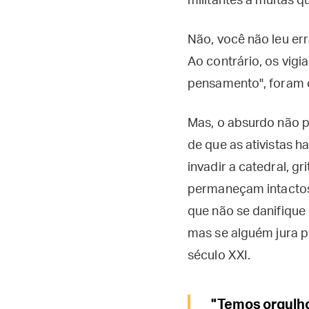
militantes a multas qu
Não, você não leu er
Ao contrário, os vig
pensamento", foram c
Mas, o absurdo não pa
de que as ativistas 
invadir a catedral, gr
permaneçam intactos.
que não se danifique 
mas se alguém jura pe
século XXI.
"Temos orgulho