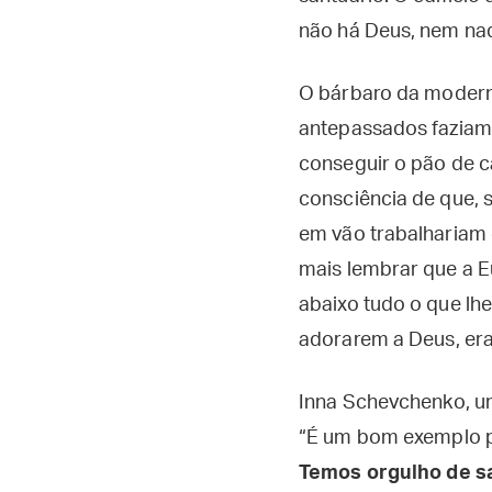
não há Deus, nem nad
O bárbaro da moderni
antepassados faziam 
conseguir o pão de c
consciência de que, 
em vão trabalhariam o
mais lembrar que a E
abaixo tudo o que lh
adorarem a Deus, er
Inna Schevchenko, u
“É um bom exemplo pa
Temos orgulho de s