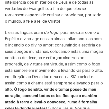
inteligência dos mistérios de Deus e de todas as
verdades do Evangelho, a fim de que eles se
tornassem capazes de ensinar e proclamar, por todo
o mundo, a fé e a lei de Cristo!
E essas línguas eram
de fogo
, para mostrar como o
Espírito divino age nessas almas: inflamando-as com
o incêndio do divino amor; consumindo a escória de
seus apegos mundanos; colocando nelas uma moção
contínua de desejos e esforços sinceros por
progredir, de virtude em virtude, assim como o fogo
está sempre em movimento; e levando-as para o alto,
em direção ao Deus dos deuses, na Sião celeste,
assim como a chama está sempre se elevando para o
alto.
Ó fogo bendito, vinde e tomai posse de meu
coração, consumi todos estes fios que o mantêm
atado à terra e levai-o convosco, rumo à fornalha
celeste donde viestes!
Ó doce Jesus, Vós que