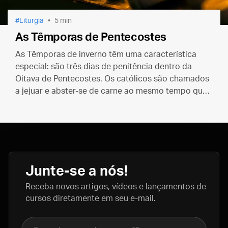
Liturgia
5 min
As Têmporas de Pentecostes
As Têmporas de inverno têm uma característica
especial: são três dias de penitência dentro da
Oitava de Pentecostes. Os católicos são chamados
a jejuar e abster-se de carne ao mesmo tempo que
adoram, em festa, o divino Espírito Santo.
Junte-se a nós!
Receba novos artigos, vídeos e lançamentos de
cursos diretamente em seu e-mail.
Nome completo