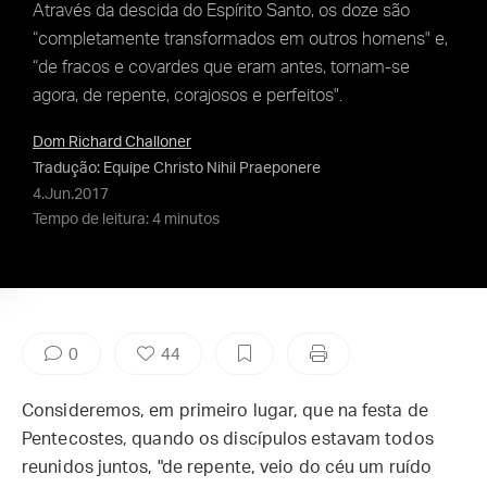
Através da descida do Espírito Santo, os doze são
“completamente transformados em outros homens" e,
“de fracos e covardes que eram antes, tornam-se
agora, de repente, corajosos e perfeitos".
Dom Richard Challoner
Tradução: Equipe Christo Nihil Praeponere
4.Jun.2017
Tempo de leitura: 4 minutos
0
44
Consideremos, em primeiro lugar, que na festa de
Pentecostes, quando os discípulos estavam todos
reunidos juntos, "de repente, veio do céu um ruído