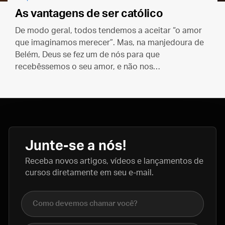
As vantagens de ser católico
De modo geral, todos tendemos a aceitar “o amor
que imaginamos merecer”. Mas, na manjedoura de
Belém, Deus se fez um de nós para que
recebêssemos o seu amor, e não nos
contentássemos com as mixarias deste mundo.
Junte-se a nós!
Receba novos artigos, vídeos e lançamentos de
cursos diretamente em seu e-mail.
Nome completo