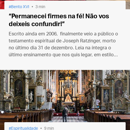
Bento XVI
3 min
“Permanecei firmes na fé! Não vos
deixeis confundir!”
Escrito ainda em 2006, finalmente veio a público o
testamento espiritual de Joseph Ratzinger, morto
no último dia 31 de dezembro. Leia na íntegra o
último ensinamento que nos quis legar, em estilo
tão tocante como pessoal, o nosso querido Papa
emérito Bento XVI.
Espiritualidade
9 min