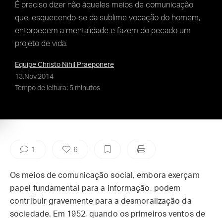
É preciso dizer não àqueles meios de comunicação
que, esquecendo-se da sublime vocação do homem,
entorpecem a mentalidade e fazem do pecado um
projeto de vida.
Equipe Christo Nihil Praeponere
13.Nov.2014
Tempo de leitura: 5 minutos
1
6
Os meios de comunicação social, embora exerçam
papel fundamental para a informação, podem
contribuir gravemente para a desmoralização da
sociedade. Em 1952, quando os primeiros ventos de