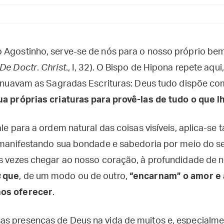
 Agostinho, serve-se de nós para o nosso próprio bem
De Doctr
.
Christ
., I, 32). O Bispo de Hipona repete aqu
nsinuavam as Sagradas Escrituras: Deus tudo dispõe co
a próprias criaturas para provê-las de tudo o que l
ale para a ordem natural das coisas visíveis, aplica-s
, manifestando sua bondade e sabedoria por meio do s
as vezes chegar ao nosso coração, à profundidade de n
s
que
, de um modo ou de outro,
“encarnam” o amor e 
nos oferecer
.
s presenças de Deus na vida de muitos e, especialmen