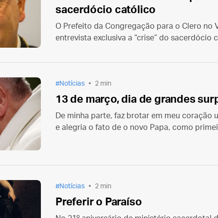
sacerdócio católico
O Prefeito da Congregação para o Clero no 
entrevista exclusiva a “crise” do sacerdócio 
seculares pretendem apresentar.
Notícias
2 min
13 de março, dia de grandes sur
De minha parte, faz brotar em meu coração
e alegria o fato de o novo Papa, como primeiro
de Nossa Senhora, a Basílica Liberiana de Sa
Notícias
2 min
Preferir o Paraíso