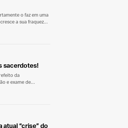
ertamente o faz em uma
 cresce a sua fraqueza
s sacerdotes!
efeito da
ção e exame de
oração de Jesus, dia
 do clero.
 atual “crise” do