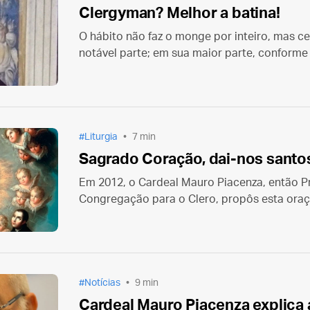
Clergyman? Melhor a batina!
O hábito não faz o monge por inteiro, mas c
notável parte; em sua maior parte, conforme
de temperamento.
Liturgia
7 min
Sagrado Coração, dai-nos santo
Em 2012, o Cardeal Mauro Piacenza, então Pr
Congregação para o Clero, propôs esta ora
consciência para a Solenidade do Sagrado C
também dedicado à oração pela santificação
Notícias
9 min
Cardeal Mauro Piacenza explica a