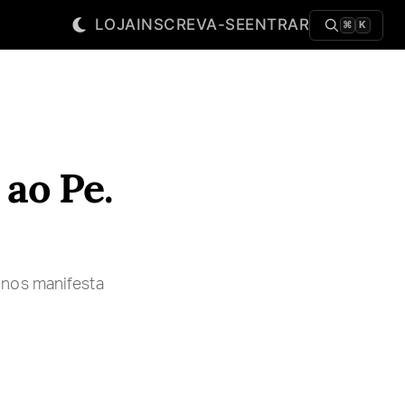
LOJA
INSCREVA-SE
ENTRAR
⌘
K
ao Pe.
 nos manifesta