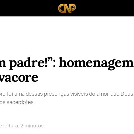
m padre!”: homenagem 
vacore
re foi uma dessas presenças visíveis do amor que Deus
os sacerdotes.
 leitura: 2 minutos