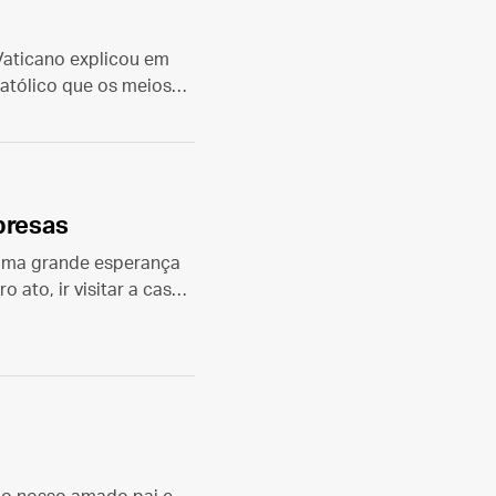
Vaticano explicou em
católico que os meios
presas
 uma grande esperança
 ato, ir visitar a casa
nta Maria Maior.