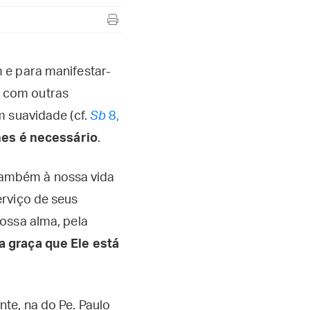
 e para manifestar-
i, com outras
m suavidade (cf.
Sb
8,
hes é necessário
.
e também à nossa vida
erviço de seus
ossa alma, pela
a graça que Ele está
te, na do Pe. Paulo