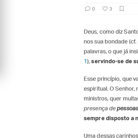
0
3
Deus, como diz Santo
nos sua bondade (cf.
palavras, o que já i
1
),
servindo-se de su
Esse princípio, que v
espiritual. O Senhor
ministros, quer muit
presença de
pessoa
sempre disposto a 
Uma dessas carinhosa