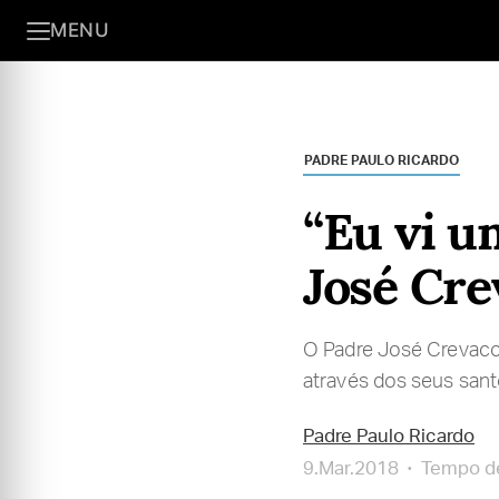
MENU
PADRE PAULO RICARDO
“Eu vi u
José Cre
O Padre José Crevaco
através dos seus sant
Padre Paulo Ricardo
9.Mar.2018
Tempo de