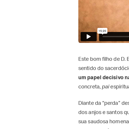
Este bom filho de D.
sentido do sacerdócio
um papel decisivo n
concreta,
pai
espiritu
Diante da “perda” de
dos anjos e santos qu
sua saudosa homenag