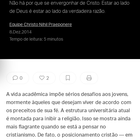
Não há por que se envergonhar de Cristo. Estar ao lado
de Deus é estar ao lado da verdadeira razão.
Equipe Christo Nihil Praeponere
8.Dez.2014
Tempo de leitura: 5 minutos
0
2
A vida acadêmica impõe sérios desafios aos jovens,
mormente àqueles que desejam viver de acordo com
os preceitos de sua fé. A estrutura universitária atual
é montada para inibir a religião. Isso se mostra ainda
mais flagrante quando se está a pensar no
cristianismo. De fato, o posicionamento cristão — em