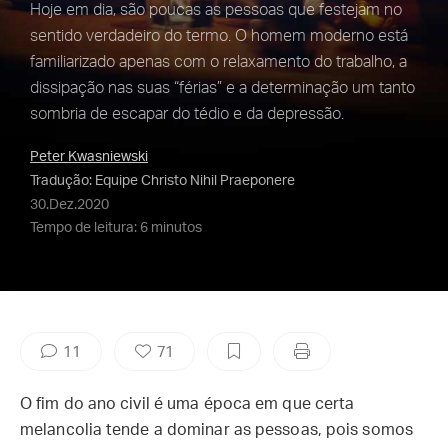
Hoje em dia, são poucas as pessoas que festejam no
sentido verdadeiro do termo. O homem moderno está
familiarizado apenas com o relaxamento do trabalho, a
dissipação nas suas “férias” e a determinação um tanto
sombria de escapar do tédio e da depressão.
Peter Kwasniewski
Tradução: Equipe Christo Nihil Praeponere
30.Dez.2020
Tempo de leitura: 6 minutos
11
71
O fim do ano civil é uma época em que certa
melancolia tende a dominar as pessoas, pois somos