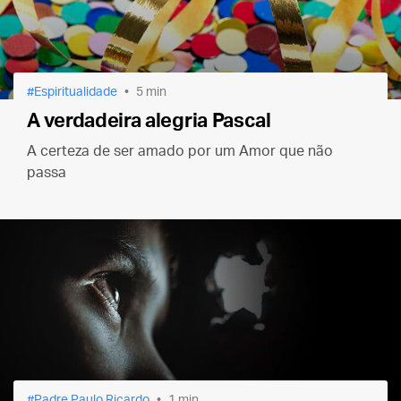
Espiritualidade
5 min
A verdadeira alegria Pascal
A certeza de ser amado por um Amor que não
passa
Padre Paulo Ricardo
1 min