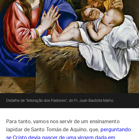
Detalhe de “Adoração dos Pastores”, do Fr. Juan Bautista Maíno.
Para tanto, vamos nos servir de um ensinamento
lapidar de Santo Tomás de Aquino, que,
perguntando
se Cristo devia nascer de uma virgem dada em