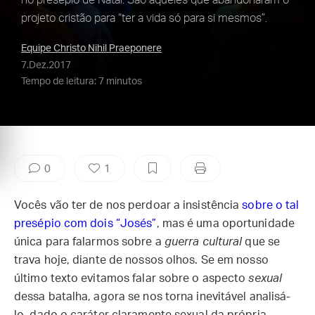
no presépio de Natal. São aqueles que abandonaram o
projeto cristão para “ter a vida só para si mesmos”.
Equipe Christo Nihil Praeponere
7.Dez.2017
Tempo de leitura: 7 minutos
0
1
Vocês vão ter de nos perdoar a insistência
sobre o tal
presépio com dois “Josés”
, mas é uma oportunidade
única para falarmos sobre a
guerra cultural
que se
trava hoje, diante de nossos olhos. Se em nosso
último texto evitamos falar sobre o aspecto
sexual
dessa batalha, agora se nos torna inevitável analisá-