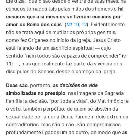
Ele dizia, “que o são desde o ventre de suas mães, há
eunucos tornados tais pelas mãos dos homens e
há
eunucos que a si mesmos se fizeram eunucos por
amor do Reino dos céus
” (
Mt
19, 12
). Evidentemente,
não se trata aqui de mutilar os próprios genitais,
como fez Orígenes no início da Igreja. Jesus Cristo
está falando de um sacrifício espiritual — cujo
sentido “nem todos são capazes de compreender” (v.
11) —, mas que realmente faz parte da vivência dos
discípulos do Senhor, desde o começo da Igreja.
Duas são
, portanto,
as
decisões de vida
simbolizadas no presépio
, nas imagens da Sagrada
Família: a decisão, “por toda a vida”, do Matrimônio; e
o voto, também perpétuo, de quem se abstém da
sexualidade por amor a Deus. Parecem dois extremos
contraditórios, mas não o são. São compromissos
profundamente ligados um ao outro, de modo que
as