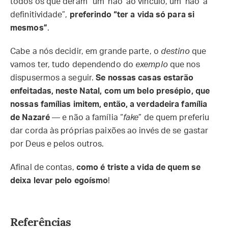
todos os que deram “um ‘não’ ao vínculo, um ‘não’ à
definitividade”,
preferindo “ter a vida só para si
mesmos”
.
Cabe a nós decidir, em grande parte, o
destino
que
vamos ter, tudo dependendo do
exemplo
que nos
dispusermos a seguir.
Se nossas casas estarão
enfeitadas, neste Natal, com um belo presépio, que
nossas famílias imitem, então, a verdadeira família
de Nazaré
— e não a família “
fake
” de quem preferiu
dar corda às próprias paixões ao invés de se gastar
por Deus e pelos outros.
Afinal de contas,
como é triste a vida de quem se
deixa levar pelo egoísmo
!
Referências