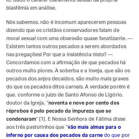
lo, dado o caráter claramente sexual da própria
blasfêmia em análise.
Nós sabemos, não é incomum aparecerem pessoas
dizendo que os cristãos conservadores falam de
moral sexual
com uma obsessão quase fanatizante. —
Existem tantos outros pecados a serem abordados
nas pregações! Por que a insistência nisto? —
Concordamos com a afirmação de que pecados há
outros muito piores. A soberba e a inveja, que são os
pecados dos anjos decaídos, são muito mais graves
do que os pecados ditos
carnais
. A verdade porém é
que, conforme o juízo de Santo Afonso de Ligório,
doutor da Igreja, “
noventa e nove por cento dos
réprobos é pelo pecado da impureza que se
condenaram
” [1]. E Nossa Senhora de Fátima disse
aos três pastorinhos que “
vão mais almas para o
inferno por causa dos pecados da carne
do que por