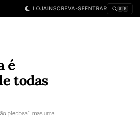
LOJA
INSCREVA-SE
ENTRAR
⌘
K
a é
de todas
ião piedosa”, mas uma