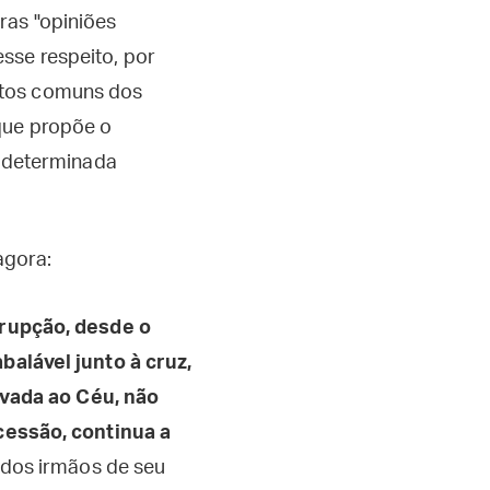
ras "opiniões
sse respeito, por
ntos comuns dos
que propõe o
a determinada
agora:
rupção, desde o
alável junto à cruz,
evada ao Céu, não
cessão, continua a
dos irmãos de seu