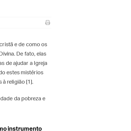
 cristã e de como os
ivina. De fato, elas
s de ajudar a Igreja
do estes mistérios
 religião [1].
idade da pobreza e
como instrumento