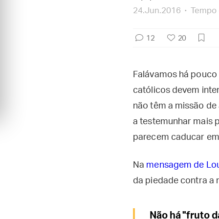
24.Jun.2016
Tempo d
12
20
Falávamos há pouco 
católicos devem inter
não têm a missão de a
a testemunhar mais p
parecem caducar em d
Na
mensagem de Lou
da piedade contra a r
Não há "fruto 