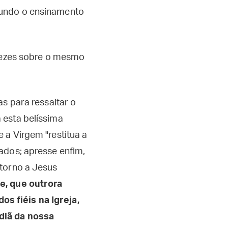
gundo o ensinamento
 vezes sobre o mesmo
as para ressaltar o
 esta belíssima
 a Virgem "restitua a
iados; apresse enfim,
etorno a Jesus
e, que outrora
s fiéis na Igreja,
diã da nossa