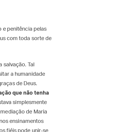
o e penitência pelas
eus com toda sorte de
a salvação. Tal
sitar a humanidade
graças de Deus.
lvação que não tenha
estava simplesmente
A mediação de Maria
te nos ensinamentos
s fiéis pode unir-se