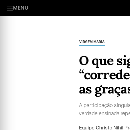
MENU
VIRGEM MARIA
O que si
“correde
as graça
A participação singul
verdade ensinada repe
Equipe Christo Nihil P