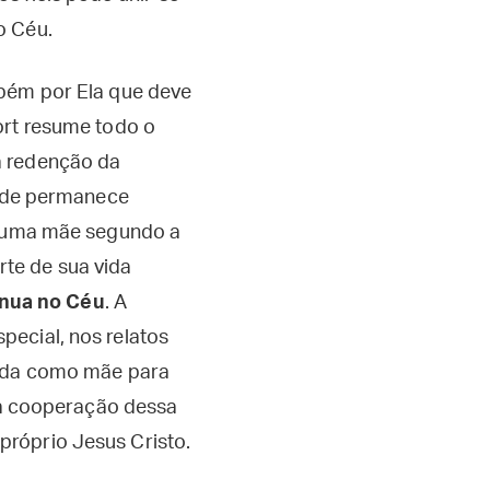
o Céu.
mbém por Ela que deve
ort resume todo o
a redenção da
ade permanece
er uma mãe segundo a
te de sua vida
inua no Céu
. A
pecial, nos relatos
dada como mãe para
da cooperação dessa
próprio Jesus Cristo.