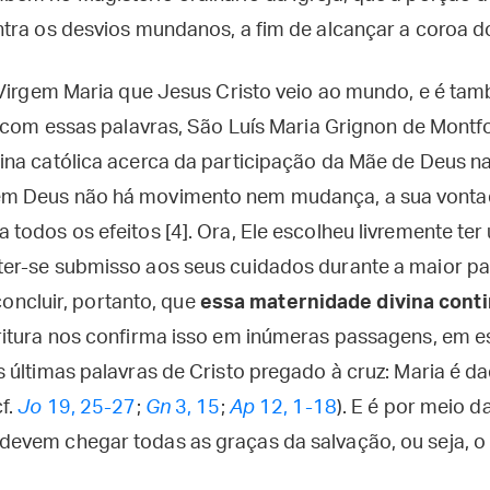
tra os desvios mundanos, a fim de alcançar a coroa d
 Virgem Maria que Jesus Cristo veio ao mundo, e é ta
: com essas palavras, São Luís Maria Grignon de Montf
na católica acerca da participação da Mãe de Deus n
m Deus não há movimento nem mudança, a sua vont
todos os efeitos [4]. Ora, Ele escolheu livremente t
r-se submisso aos seus cuidados durante a maior par
 concluir, portanto, que
essa maternidade divina cont
itura nos confirma isso em inúmeras passagens, em es
 últimas palavras de Cristo pregado à cruz: Maria é 
f.
Jo
19, 25-27
;
Gn
3, 15
;
Ap
12, 1-18
). E é por meio 
vem chegar todas as graças da salvação, ou seja, o 