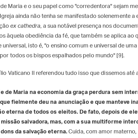
 de Maria e o seu papel como "corredentora" sejam me
Igreja ainda não tenha se manifestado solenemente a e
ação
ex cathedra
, a sua notável presença nos docume
os àquela obediência da fé, que também se aplica ao 
e universal, isto é, "o ensino comum e universal de um
 por todos os bispos espalhados pelo mundo" [9].
ílio Vaticano II referendou tudo isso que dissemos até 
e de Maria na economia da graça perdura sem inter
que fielmente deu na anunciação e que manteve inab
 eterna de todos os eleitos. De fato, depois de el
missão salvadora, mas, com a sua multiforme inter
 dons da salvação eterna.
Cuida, com amor materno, 