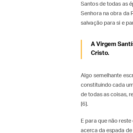
Santos de todas as é
Senhora na obra da R
salvação para si e pa
A Virgem Santí
Cristo.
Algo semelhante escr
constituindo cada um
de todas as coisas, r
[6].
E para que não reste
acerca da espada de d