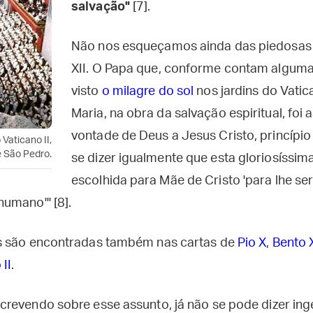
salvação"
[7].
Não nos esqueçamos ainda das piedosas 
XII. O Papa que, conforme contam alguma
visto
o milagre do sol
nos jardins do Vatic
Maria, na obra da salvação espiritual, foi
vontade de Deus a Jesus Cristo, princípio
Vaticano II,
e São Pedro.
se dizer igualmente que esta gloriosíssim
escolhida para Mãe de Cristo 'para lhe se
umano'" [8].
s são encontradas também nas cartas de
Pio X
,
Bento 
II
.
revendo sobre esse assunto, já não se pode dizer in