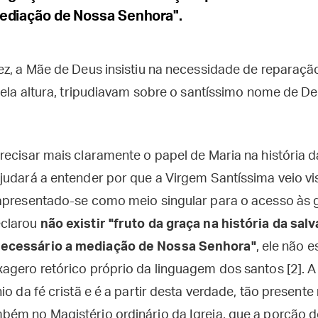
ediação de Nossa Senhora".
vez, a Mãe de Deus insistiu na necessidade de reparaçã
quela altura, tripudiavam sobre o santíssimo nome de D
ecisar mais claramente o papel de Maria na história d
judará a entender por que a Virgem Santíssima veio vi
apresentado-se como meio singular para o acesso às 
eclarou
não existir "fruto da graça na história da sa
ecessário a mediação de Nossa Senhora"
, ele não 
agero retórico próprio da linguagem dos santos [2]. 
io da fé cristã e é a partir desta verdade, tão presen
ém no Magistério ordinário da Igreja, que a porção do