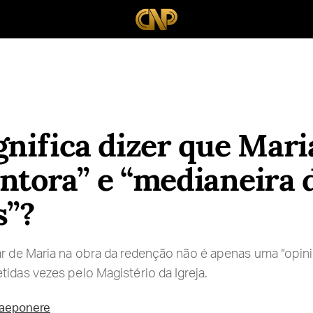
gnifica dizer que Mari
ntora” e “medianeira 
s”?
ar de Maria na obra da redenção não é apenas uma “opin
tidas vezes pelo Magistério da Igreja.
raeponere