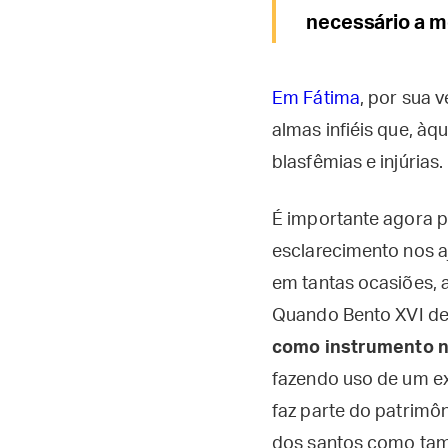
necessário a m
Em Fátima
, por sua 
almas infiéis que, à
blasfêmias e injúrias.
É importante agora pr
esclarecimento nos a
em tantas ocasiões, 
Quando Bento XVI d
como instrumento n
fazendo uso de um ex
faz parte do patrimôn
dos santos como tamb