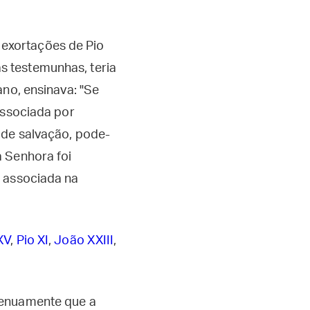
exortações de Pio
s testemunhas, teria
ano, ensinava: "Se
 associada por
 de salvação, pode-
a Senhora foi
r associada na
XV
,
Pio XI
,
João XXIII
,
genuamente que a