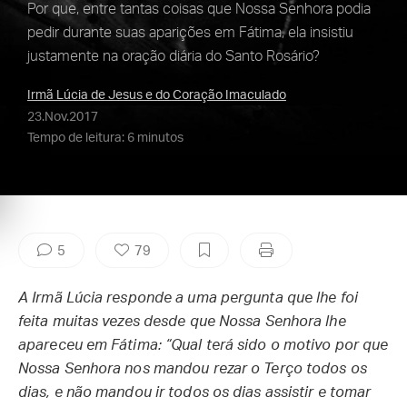
Por que, entre tantas coisas que Nossa Senhora podia
pedir durante suas aparições em Fátima, ela insistiu
justamente na oração diária do Santo Rosário?
Irmã Lúcia de Jesus e do Coração Imaculado
23.Nov.2017
Tempo de leitura: 6 minutos
5
79
A Irmã Lúcia responde a uma pergunta que lhe foi
feita muitas vezes desde que Nossa Senhora lhe
apareceu em Fátima: “Qual terá sido o motivo por que
Nossa Senhora nos mandou rezar o Terço todos os
dias, e não mandou ir todos os dias assistir e tomar