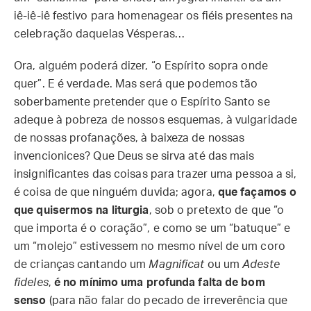
iê-iê-iê festivo para homenagear os fiéis presentes na
celebração daquelas Vésperas…
Ora, alguém poderá dizer, “o Espírito sopra onde
quer”. E é verdade. Mas será que podemos tão
soberbamente pretender que o Espírito Santo se
adeque à pobreza de nossos esquemas, à vulgaridade
de nossas profanações, à baixeza de nossas
invencionices? Que Deus se sirva até das mais
insignificantes das coisas para trazer uma pessoa a si,
é coisa de que ninguém duvida; agora,
que façamos o
que quisermos na liturgia
, sob o pretexto de que “o
que importa é o coração”, e como se um “batuque” e
um “molejo” estivessem no mesmo nível de um coro
de crianças cantando um
Magnificat
ou um
Adeste
fideles
,
é no mínimo uma profunda falta de bom
senso
(para não falar do pecado de irreverência que