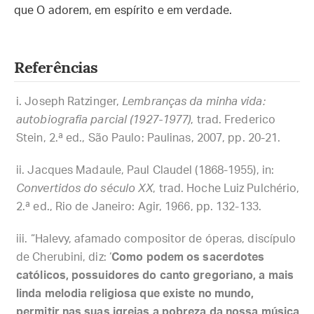
que O adorem, em espírito e em verdade.
Referências
Joseph Ratzinger,
Lembranças da minha vida:
autobiografia parcial (1927-1977)
, trad. Frederico
Stein, 2.ª ed., São Paulo: Paulinas, 2007, pp. 20-21.
Jacques Madaule, Paul Claudel (1868-1955), in:
Convertidos do século XX
, trad. Hoche Luiz Pulchério,
2.ª ed., Rio de Janeiro: Agir, 1966, pp. 132-133.
“Halevy, afamado compositor de óperas, discípulo
de Cherubini, diz: ‘
Como podem os sacerdotes
católicos, possuidores do canto gregoriano, a mais
linda melodia religiosa que existe no mundo,
permitir nas suas igrejas a pobreza da nossa música