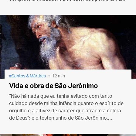
fé... ou as duas coisas juntas.
Santos & Mártires
12 min
Vida e obra de São Jerônimo
“Não há nada que eu tenha evitado com tanto
cuidado desde minha infância quanto o espírito de
orgulho e a altivez de caráter que atraem a cólera
de Deus”: é o testemunho de São Jerônimo,
presbítero e Doutor da Igreja, coletado na
Legenda
Áurea
.