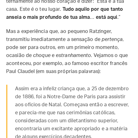
ternamente ao nosso coração e dizer: “Esta é a tua
casa. Este é o teu lugar.
Tudo aquilo por que tanto
anseia o mais profundo de tua alma
…
está aqui
.”
Mas a experiência que, ao pequeno Ratzinger,
transmitiu imediatamente a sensação de
pertença
,
pode ser para outros, em um primeiro momento,
ocasião de
choque
e
estranhamento
. Vejamos o que
aconteceu, por exemplo, ao famoso escritor francês
Paul Claudel (em suas próprias palavras):
Assim era a infeliz criança que, a 25 de dezembro
de 1886, foi a Notre-Dame de Paris para assistir
aos ofícios de Natal. Começava então a escrever,
e parecia-me que nas cerimônias católicas,
consideradas com um diletantismo superior,
encontraria um excitante apropriado e a matéria
de alguns exercícios decadentes.