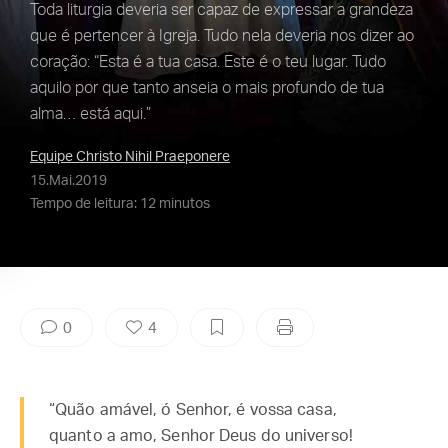
Toda liturgia deveria ser capaz de expressar a grandeza
que é pertencer à Igreja. Tudo nela deveria nos dizer ao
coração: “Esta é a tua casa. Este é o teu lugar. Tudo
aquilo por que tanto anseia o mais profundo de tua
alma… está aqui.”
Equipe Christo Nihil Praeponere
15.Mai.2019
Tempo de leitura: 12 minutos
0
4
“Quão amável, ó Senhor, é vossa casa,
quanto a amo, Senhor Deus do universo!