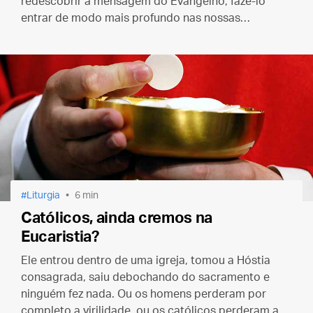
redescobrir a mensagem do Evangelho, fazê-lo
entrar de modo mais profundo nas nossas
consciências e na vida cotidiana."
Liturgia
6 min
Católicos, ainda cremos na
Eucaristia?
Ele entrou dentro de uma igreja, tomou a Hóstia
consagrada, saiu debochando do sacramento e
ninguém fez nada. Ou os homens perderam por
completo a virilidade, ou os católicos perderam a