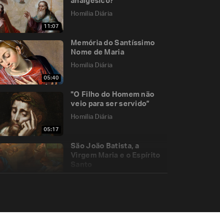
analgésico?
Homilia Diária
11:07
Memória do Santíssimo
Nome de Maria
Homilia Diária
05:40
"O Filho do Homem não
veio para ser servido”
Homilia Diária
05:17
São João Batista, a
Virgem Maria e o Espírito
Santo
Homilia Diária
04:59
Por que a morte de Cristo
era necessária?