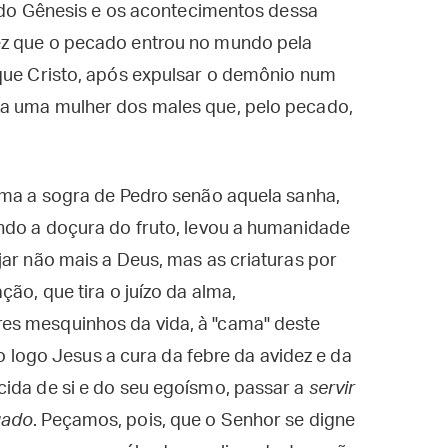
to do Gênesis e os acontecimentos dessa
ez que o pecado entrou no mundo pela
 que Cristo, após expulsar o demônio num
da uma mulher dos males que, pelo pecado,
ama a sogra de Pedro senão aquela sanha,
ando a doçura do fruto, levou a humanidade
jar não mais a Deus, mas as criaturas por
ção, que tira o juízo da alma,
es mesquinhos da vida, à "cama" deste
tão logo Jesus a cura da febre da avidez e da
cida de si e do seu egoísmo, passar a
servir
gado
. Peçamos, pois, que o Senhor se digne