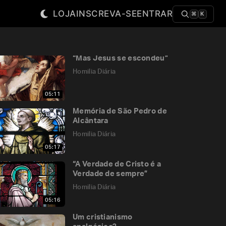
LOJA
INSCREVA-SE
ENTRAR
⌘
K
“Mas Jesus se escondeu”
Homilia Diária
05:11
Memória de São Pedro de
Alcântara
Homilia Diária
05:17
“A Verdade de Cristo é a
Verdade de sempre”
Homilia Diária
05:16
Um cristianismo