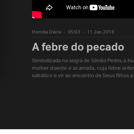
Homilia Diária
05:03
11 Jan 2016
A febre do pecado
Simbolizada na sogra de Simão Pedro, a 
mulher doente e acamada, cuja febre arde
sabático e vir ao encontro de Seus filhos p