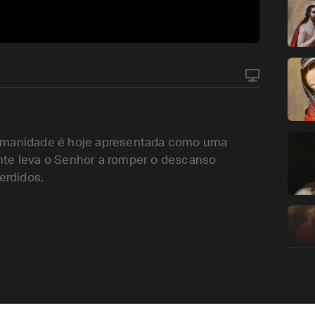
humanidade é hoje apresentada como uma
nte leva o Senhor a romper o descanso
erdidos.