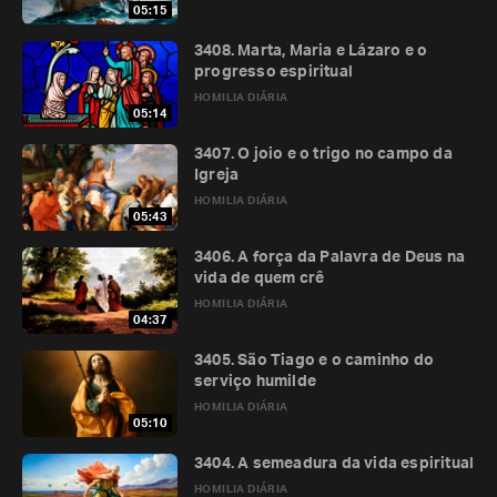
05:15
3408. Marta, Maria e Lázaro e o
progresso espiritual
HOMILIA DIÁRIA
05:14
3407. O joio e o trigo no campo da
Igreja
HOMILIA DIÁRIA
05:43
3406. A força da Palavra de Deus na
vida de quem crê
HOMILIA DIÁRIA
04:37
3405. São Tiago e o caminho do
serviço humilde
HOMILIA DIÁRIA
05:10
3404. A semeadura da vida espiritual
HOMILIA DIÁRIA