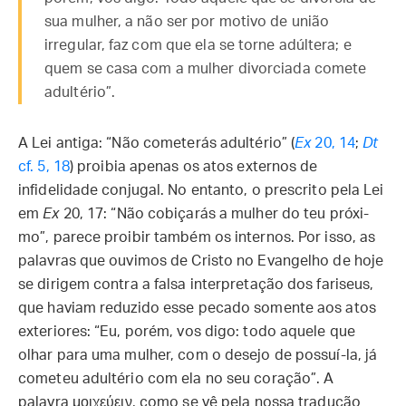
sua mulher, a não ser por motivo de união
irregular, faz com que ela se torne adúltera; e
quem se casa com a mulher divorciada comete
adultério”.
A Lei antiga: “Não cometerás adultério” (
Ex
20, 14
;
Dt
cf. 5, 18
) proibia apenas os atos externos de
infidelidade conjugal. No entanto, o prescrito pela Lei
em
Ex
20, 17: “Não cobiçarás a mulher do teu próxi­
mo”, parece proibir também os internos. Por isso, as
palavras que ouvimos de Cristo no Evangelho de hoje
se dirigem contra a falsa interpretação dos fariseus,
que haviam reduzido esse pecado somente aos atos
exteriores: “Eu, porém, vos digo: todo aquele que
olhar para uma mulher, com o desejo de possuí-la, já
cometeu adultério com ela no seu coração”. A
palavra μοιχεύειν, como se vê pela nossa tradução