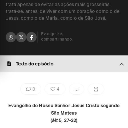
trata apenas de evitar as ações mais grosseiras;
trata-se, antes, de viver com um coração como o de
Jesus, como o de Maria, como o de São José.
Evangelize,
compartilhando.
Texto do episódio
0
4
Evangelho de Nosso Senhor Jesus Cristo segundo
São Mateus
(
Mt
5, 27-32)