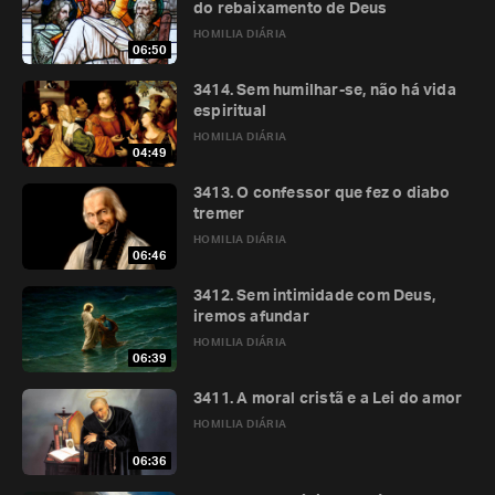
do rebaixamento de Deus
HOMILIA DIÁRIA
06:50
3414. Sem humilhar-se, não há vida
espiritual
HOMILIA DIÁRIA
04:49
3413. O confessor que fez o diabo
tremer
HOMILIA DIÁRIA
06:46
3412. Sem intimidade com Deus,
iremos afundar
HOMILIA DIÁRIA
06:39
3411. A moral cristã e a Lei do amor
HOMILIA DIÁRIA
06:36