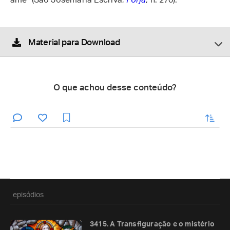
ame" (São Josemaria Escrivá,
Forja
, n. 270).
Material para Download
O que achou desse conteúdo?
enviar
episódios
3415. A Transfiguração e o mistério