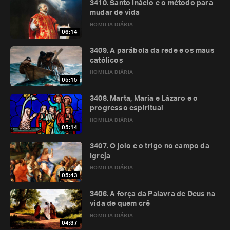
3410. Santo Inácio e o método para
mudar de vida
HOMILIA DIÁRIA
06:14
3409. A parábola da rede e os maus
católicos
HOMILIA DIÁRIA
05:15
3408. Marta, Maria e Lázaro e o
progresso espiritual
HOMILIA DIÁRIA
05:14
3407. O joio e o trigo no campo da
Igreja
HOMILIA DIÁRIA
05:43
3406. A força da Palavra de Deus na
vida de quem crê
HOMILIA DIÁRIA
04:37