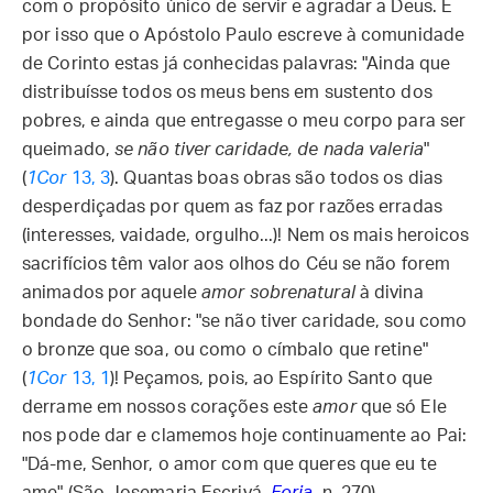
com o propósito único de servir e agradar a Deus. É
por isso que o Apóstolo Paulo escreve à comunidade
de Corinto estas já conhecidas palavras: "Ainda que
distribuísse todos os meus bens em sustento dos
pobres, e ainda que entregasse o meu corpo para ser
queimado,
se não tiver caridade, de nada valeria
"
(
1Cor
13, 3
). Quantas boas obras são todos os dias
desperdiçadas por quem as faz por razões erradas
(interesses, vaidade, orgulho...)! Nem os mais heroicos
sacrifícios têm valor aos olhos do Céu se não forem
animados por aquele
amor sobrenatural
à divina
bondade do Senhor: "se não tiver caridade, sou como
o bronze que soa, ou como o címbalo que retine"
(
1Cor
13, 1
)! Peçamos, pois, ao Espírito Santo que
derrame em nossos corações este
amor
que só Ele
nos pode dar e clamemos hoje continuamente ao Pai:
"Dá-me, Senhor, o amor com que queres que eu te