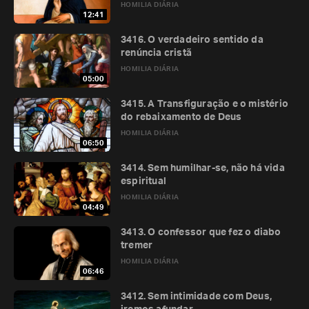
HOMILIA DIÁRIA
12:41
3416. O verdadeiro sentido da
renúncia cristã
HOMILIA DIÁRIA
05:00
3415. A Transfiguração e o mistério
do rebaixamento de Deus
HOMILIA DIÁRIA
06:50
3414. Sem humilhar-se, não há vida
espiritual
HOMILIA DIÁRIA
04:49
3413. O confessor que fez o diabo
tremer
HOMILIA DIÁRIA
06:46
3412. Sem intimidade com Deus,