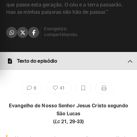
que passe esta geração. O céu e a terra passarão,
mas as minhas palavras não hão de passar.”
Evangelize,
compartilhando.
Texto do episódio
6
41
Evangelho de Nosso Senhor Jesus Cristo segundo
São Lucas
(
Lc
21, 29-33)