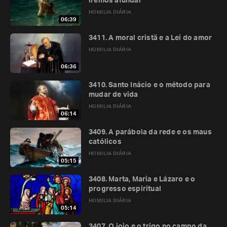
iremos afundar
HOMILIA DIÁRIA
06:39
3411. A moral cristã e a Lei do amor
HOMILIA DIÁRIA
06:36
3410. Santo Inácio e o método para
mudar de vida
HOMILIA DIÁRIA
06:14
3409. A parábola da rede e os maus
católicos
HOMILIA DIÁRIA
05:15
3408. Marta, Maria e Lázaro e o
progresso espiritual
HOMILIA DIÁRIA
05:14
3407. O joio e o trigo no campo da