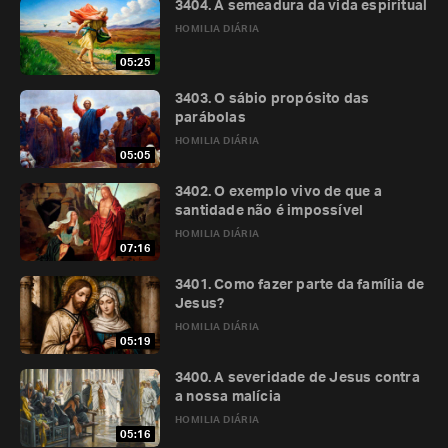
3404. A semeadura da vida espiritual
HOMILIA DIÁRIA
05:25
3403. O sábio propósito das
parábolas
HOMILIA DIÁRIA
05:05
3402. O exemplo vivo de que a
santidade não é impossível
HOMILIA DIÁRIA
07:16
3401. Como fazer parte da família de
Jesus?
HOMILIA DIÁRIA
05:19
3400. A severidade de Jesus contra
a nossa malícia
HOMILIA DIÁRIA
05:16