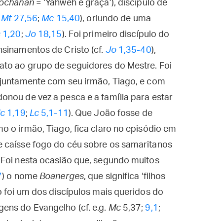
ochanan
= ‘Yahweh é graça’), discípulo de
.
Mt
27,56
;
Mc
15,40
), oriundo de uma
c
1,20
;
Jo
18,15
). Foi primeiro discípulo do
nsinamentos de Cristo (cf.
Jo
1,35-40
),
to ao grupo de seguidores do Mestre. Foi
 juntamente com seu irmão, Tiago, e com
onou de vez a pesca e a família para estar
c
1,19
;
Lc
5,1-11
). Que João fosse de
o o irmão, Tiago, fica claro no episódio em
 caísse fogo do céu sobre os samaritanos
 Foi nesta ocasião que, segundo muitos
7
) o nome
Boanerges
, que significa ‘filhos
o foi um dos discípulos mais queridos do
ens do Evangelho (cf. e.g.
Mc
5,37;
9,1
;