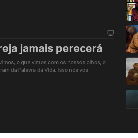
reja jamais perecerá
uvimos, o que vimos com os nossos olhos, o
m da Palavra da Vida, isso nós vos