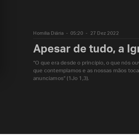
Homilia Diária
05:20
27 Dez 2022
Apesar de tudo, a Ig
“O que era desde o princípio, o que nós o
que contemplamos e as nossas mãos tocara
anunciamos” (1Jo 1,3).