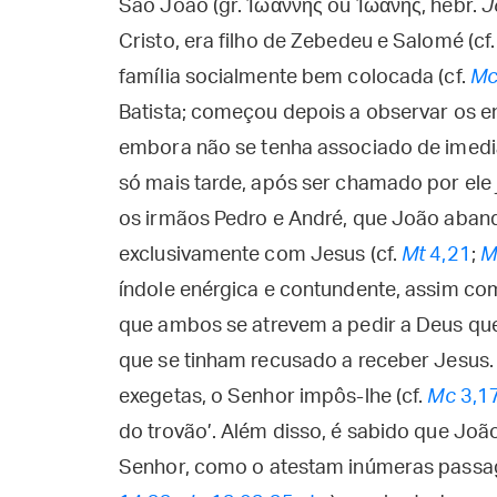
São João (gr. Ἰωάννης ou Ἰωάνης, hebr.
J
Cristo, era filho de Zebedeu e Salomé (cf
família socialmente bem colocada (cf.
M
Batista; começou depois a observar os e
embora não se tenha associado de imedia
só mais tarde, após ser chamado por ele
os irmãos Pedro e André, que João aband
exclusivamente com Jesus (cf.
Mt
4,21
;
M
índole enérgica e contundente, assim com
que ambos se atrevem a pedir a Deus que
que se tinham recusado a receber Jesus.
exegetas, o Senhor impôs-lhe (cf.
Mc
3,1
do trovão’. Além disso, é sabido que Joã
Senhor, como o atestam inúmeras passag