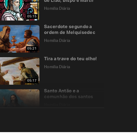
de Lião, Bispo e Mártir
Homilia Diária
05:15
Sacerdote segundo a
ordem de Melquisedec
Homilia Diária
05:21
Tira a trave do teu olho!
Homilia Diária
05:17
Santo Antão e a
comunhão dos santos
Homilia Diária
06:34
Nosso espírito é morada
de Deus