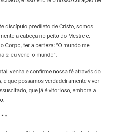
scitado, e isso enche o nosso coração de
te discípulo predileto de Cristo, somos
mente a cabeça no peito do Mestre e,
 Corpo, ter a certeza: “O mundo me
ais: eu venci o mundo”.
tal, venha e confirme nossa fé através do
s, e que possamos verdadeiramente viver
suscitado, que já é vitorioso, embora a
o.
* * *