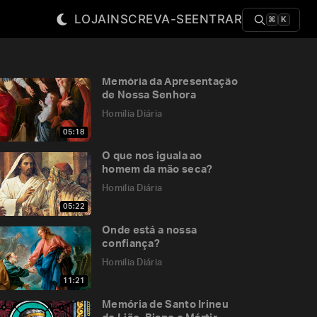
LOJA
INSCREVA-SE
ENTRAR
⌘
K
Memória da Apresentação
de Nossa Senhora
Homilia Diária
05:18
O que nos iguala ao
homem da mão seca?
Homilia Diária
05:22
Onde está a nossa
confiança?
Homilia Diária
11:21
Memória de Santo Irineu