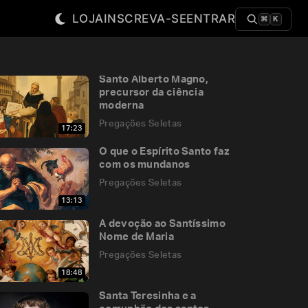
LOJA
INSCREVA-SE
ENTRAR
⌘
K
Santo Alberto Magno,
precursor da ciência
moderna
Pregações Seletas
17:23
O que o Espírito Santo faz
com os mundanos
Pregações Seletas
13:13
A devoção ao Santíssimo
Nome de Maria
Pregações Seletas
18:48
Santa Teresinha e a