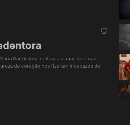
edentora
aria Santíssima deitava as suas lágrimas,
dureza de coração nos fizeram incapazes de