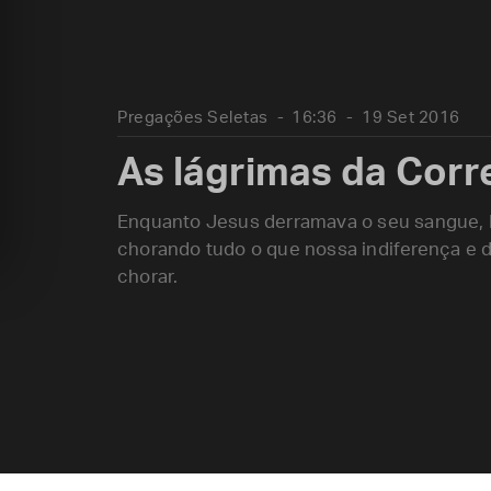
Pregações Seletas
16:36
19 Set 2016
As lágrimas da Corr
Enquanto Jesus derramava o seu sangue, M
chorando tudo o que nossa indiferença e 
chorar.