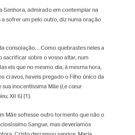
a Senhora, admirado em contemplar na
a sofrer um pelo outro, diz numa oração
toda consolação… Como quebrastes neles a
o sacrificar sobre o vosso altar, num
Mas eis que no mesmo dia, à mesma hora,
 cravos, haveis pregado o Filho único da
 sua inocentíssima Mãe (
Le cœur
ieu
, XII 6) [1].
gem Mãe sofresse outro tormento que não o
reciosíssimo Sangue, mas deveríamos
tora. Cristo derramou sangue, Maria