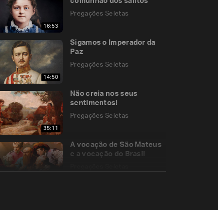
comunhão dos santos
Pregações Seletas
16:53
Sigamos o Imperador da
Paz
Pregações Seletas
14:50
Não creia nos seus
sentimentos!
Pregações Seletas
35:11
A vocação de São Mateus
e a vocação do Brasil
Pregações Seletas
25:56
Padre Pio e a Obediência
por amor