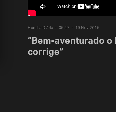
Homilia Diária
05:47
19 Nov 2015
“Bem-aventurado o
corrige”