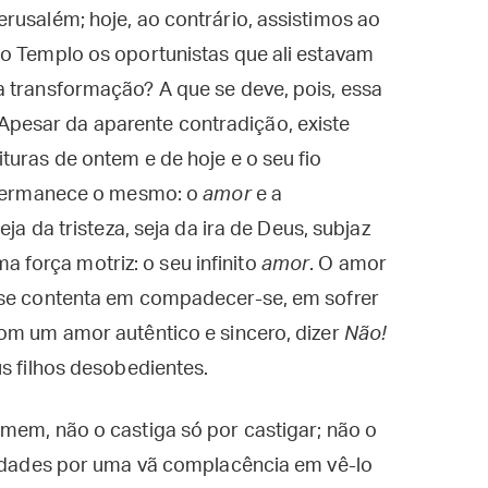
rusalém; hoje, ao contrário, assistimos ao
do Templo os oportunistas que ali estavam
a transformação? A que se deve, pois, essa
esar da aparente contradição, existe
turas de ontem e de hoje e o seu fio
, permanece o mesmo: o
amor
e a
eja da tristeza, seja da ira de Deus, subjaz
força motriz: o seu infinito
amor
. O amor
 se contenta em compadecer-se, em sofrer
com um amor autêntico e sincero, dizer
Não!
us filhos desobedientes.
mem, não o castiga só por castigar; não o
riedades por uma vã complacência em vê-lo