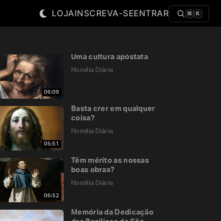
LOJA
INSCREVA-SE
ENTRAR
⌘
K
Uma cultura apóstata
Homilia Diária
06:09
Basta crer em qualquer
coisa?
Homilia Diária
05:51
Têm mérito as nossas
boas obras?
Homilia Diária
06:52
Memória da Dedicação