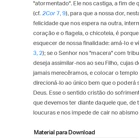
"atormentado". Ele nos castiga, a fim de q
(cf.
2Cor
7, 9
), para que a nossa dor, nest
felicidade que nos espera na outra, inte
coração e o flagela, o chicoteia, é porqu
esquecer de nossa finalidade: amá-lo e vê
3, 2
); se o Senhor nos "macera" com trib
deseja assimilar-nos ao seu Filho, cujas
jamais merecêramos, e colocar o templo
direcioná-lo ao único bem que o poderá sa
Deus. Esse o sentido cristão do sofriment
que devemos ter diante daquele que, de t
loucuras e nos impede de cair no abismo
Material para Download