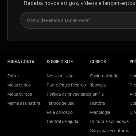
Receba novos artigos, vídeos e lançamentos
Nome completo
MINHA CONTA
SOBRE O SITE
CURSOS
PR
Entrar
Nossa missão
Espiritualidade
Hom
Meus dados
Padre Paulo Ricardo
Teologia
Pr
Meus cursos
Política de privacidade
Família
A R
Minha assinatura
Termos de uso
História
Con
Fale conosco
Mariologia
Dir
Central de ajuda
Cultura e sociedade
Sagradas Escrituras