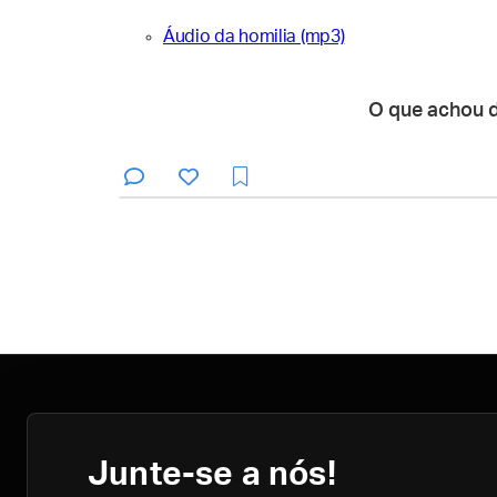
Áudio da homilia (mp3)
O que achou 
Junte-se a nós!