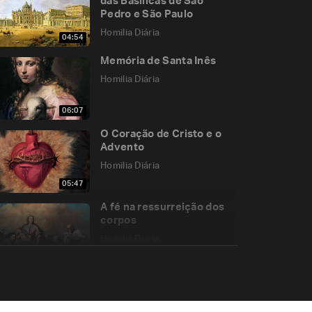
das Basílicas de São
Pedro e São Paulo
Homilia Diária
04:54
Memória de Santa Inês
Homilia Diária
06:07
O Coração de Cristo e o
Advento
Homilia Diária
05:47
A fé na ressurreição dos
corpos
Homilia Diária
06:09
Memória de São João
Bosco, Presbítero