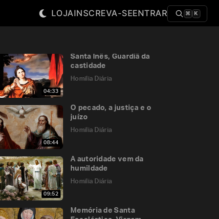
LOJA
INSCREVA-SE
ENTRAR
⌘
K
Santa Inês, Guardiã da
castidade
Homilia Diária
04:33
O pecado, a justiça e o
juízo
Homilia Diária
08:44
A autoridade vem da
humildade
Homilia Diária
09:52
Memória de Santa