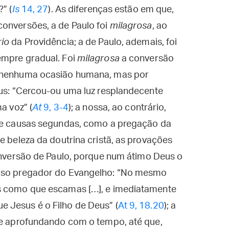
” (
Is
14, 27
). As diferenças estão em que,
conversões, a de Paulo foi
milagrosa
, ao
rio
da Providência; a de Paulo, ademais, foi
empre gradual. Foi
milagrosa
a conversão
m nenhuma ocasião humana, mas por
eus: “Cercou-ou uma luz resplandecente
a voz” (
At
9, 3-4
); a nossa, ao contrário,
 de causas segundas, como a pregação da
e beleza da doutrina cristã, as provações
onversão de Paulo, porque num átimo Deus o
loso pregador do Evangelho: “No mesmo
as como que escamas […], e imediatamente
 Jesus é o Filho de Deus” (
At 9, 18.20
); a
o e aprofundando com o tempo, até que,