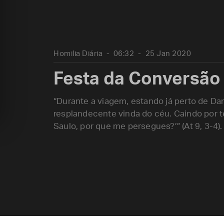
Homilia Diária
06:32
25 Jan 2020
Festa da Conversão
“Durante a viagem, estando já perto de Da
resplandecente vinda do céu. Caindo por te
Saulo, por que me persegues?’” (At 9, 3-4).