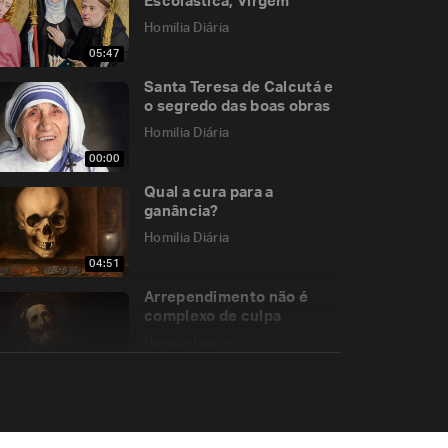
Escolástica, Virgem
Homilia Diária
05:47
Santa Teresa de Calcutá e
o segredo das boas obras
Homilia Diária
00:00
Qual a cura para a
ganância?
Homilia Diária
04:51
Arrependimento não é
complexo de culpa
Homilia Diária
05:16
O único caminho que leva
a Deus