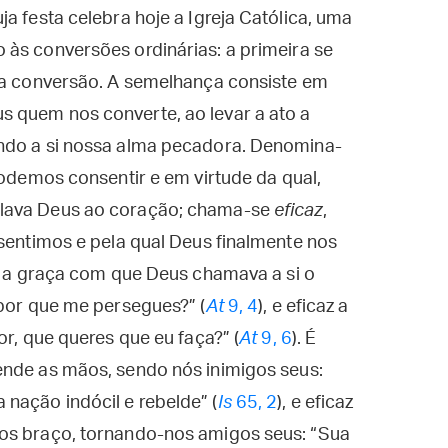
a festa celebra hoje a Igreja Católica, uma
o às conversões ordinárias: a primeira se
a conversão. A semelhança consiste em
 quem nos converte, ao levar a ato a
ando a si nossa alma pecadora. Denomina-
podemos consentir e em virtude da qual,
alava Deus ao coração; chama-se
eficaz
,
nsentimos e pela qual Deus finalmente nos
s, a graça com que Deus chamava a si o
 por que me persegues?” (
At
9, 4
), e eficaz a
or, que queres que eu faça?” (
At
9, 6
). É
nde as mãos, sendo nós inimigos seus:
nação indócil e rebelde” (
Is
65, 2
), e eficaz
los braço, tornando-nos amigos seus: “Sua