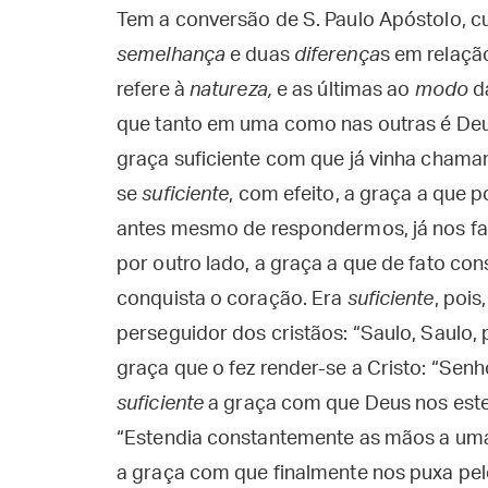
Tem a conversão de S. Paulo Apóstolo, cuj
semelhança
e duas
diferença
s em relaçã
refere à
natureza,
e as últimas ao
modo
d
que tanto em uma como nas outras é Deus
graça suficiente com que já vinha cham
se
suficiente
, com efeito, a graça a que 
antes mesmo de respondermos, já nos f
por outro lado, a graça a que de fato co
conquista o coração. Era
suficiente
, poi
perseguidor dos cristãos: “Saulo, Saulo,
graça que o fez render-se a Cristo: “Senh
suficiente
a graça com que Deus nos este
“Estendia constantemente as mãos a uma 
a graça com que finalmente nos puxa pe