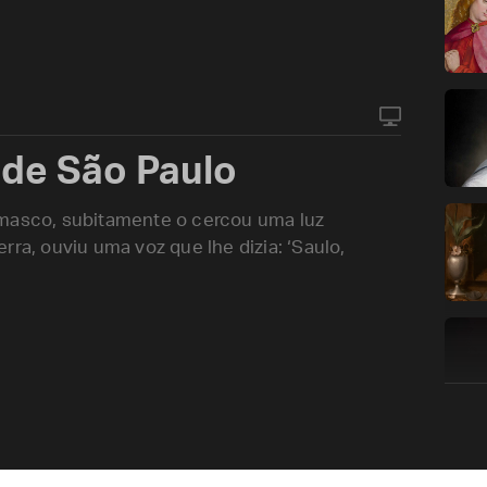
 de São Paulo
mas­co, subitamente o cercou uma luz
rra, ouviu uma voz que lhe dizia: ‘Saulo,