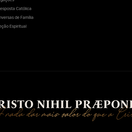
egações
esposta Católica
versas de Família
eção Espiritual