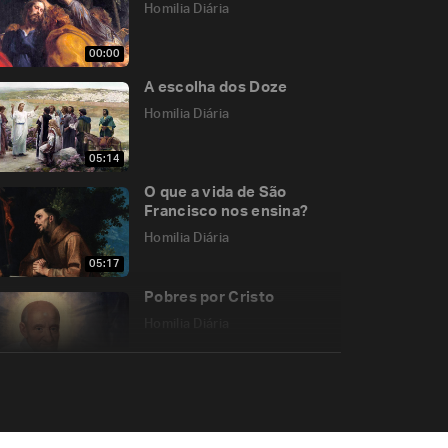
Homilia Diária
00:00
A escolha dos Doze
Homilia Diária
05:14
O que a vida de São
Francisco nos ensina?
Homilia Diária
05:17
Pobres por Cristo
Homilia Diária
05:21
Deus nos deu mais do que
aos nossos pais