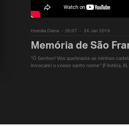
Homilia Diária
05:07
24 Jan 2019
Memória de São Fra
“Ó Senhor! Vós quebraste as minhas cadeias,
invocarei o vosso santo nome” (Filotéia, III, 