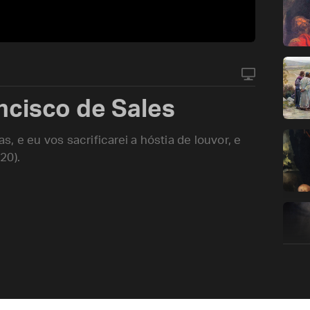
ncisco de Sales
 e eu vos sacrificarei a hóstia de louvor, e
20).