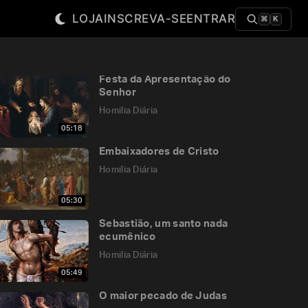
LOJA
INSCREVA-SE
ENTRAR
⌘
K
Festa da Apresentação do
Senhor
Homilia Diária
05:18
Embaixadores de Cristo
Homilia Diária
05:30
Sebastião, um santo nada
ecumênico
Homilia Diária
05:49
O maior pecado de Judas