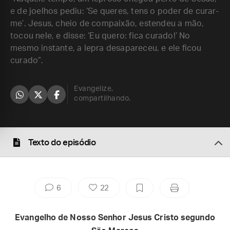
e de joelhos pediu: ‘Se queres, tens o poder de curar-
me’. Jesus, cheio de compaixão, estendeu a mão,
tocou nele, e disse: ‘Eu quero: fica curado!’ No
mesmo instante, a lepra desapareceu, e ele ficou
curado”.
Evangelize,
compartilhando.
Texto do episódio
6
22
Evangelho de Nosso Senhor Jesus Cristo segundo