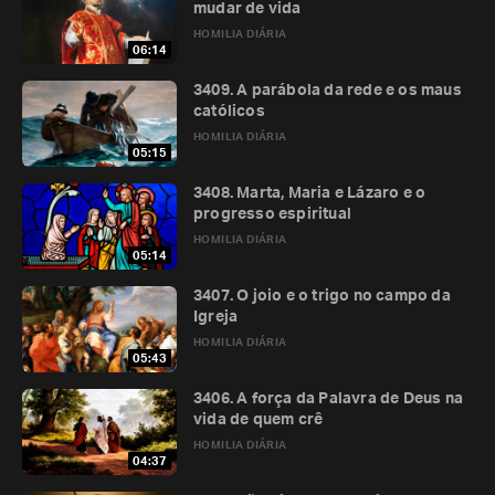
mudar de vida
HOMILIA DIÁRIA
06:14
3409. A parábola da rede e os maus
católicos
HOMILIA DIÁRIA
05:15
3408. Marta, Maria e Lázaro e o
progresso espiritual
HOMILIA DIÁRIA
05:14
3407. O joio e o trigo no campo da
Igreja
HOMILIA DIÁRIA
05:43
3406. A força da Palavra de Deus na
vida de quem crê
HOMILIA DIÁRIA
04:37