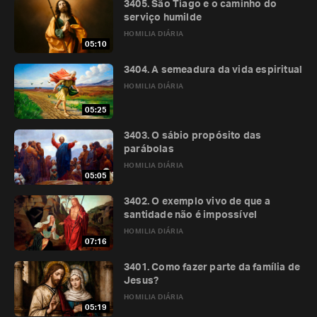
3405. São Tiago e o caminho do
serviço humilde
HOMILIA DIÁRIA
05:10
3404. A semeadura da vida espiritual
HOMILIA DIÁRIA
05:25
3403. O sábio propósito das
parábolas
HOMILIA DIÁRIA
05:05
3402. O exemplo vivo de que a
santidade não é impossível
HOMILIA DIÁRIA
07:16
3401. Como fazer parte da família de
Jesus?
HOMILIA DIÁRIA
05:19