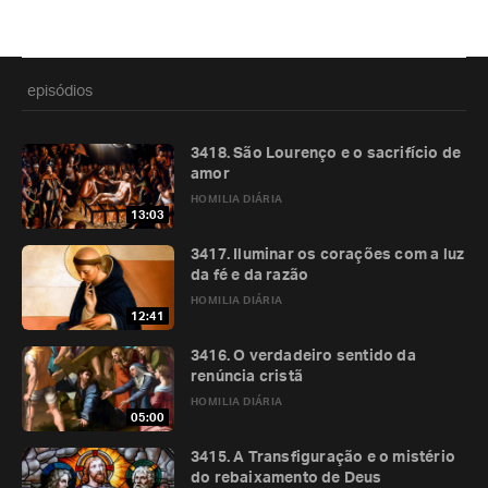
episódios
3418. São Lourenço e o sacrifício de
amor
HOMILIA DIÁRIA
13:03
3417. Iluminar os corações com a luz
da fé e da razão
HOMILIA DIÁRIA
12:41
3416. O verdadeiro sentido da
renúncia cristã
HOMILIA DIÁRIA
05:00
3415. A Transfiguração e o mistério
do rebaixamento de Deus