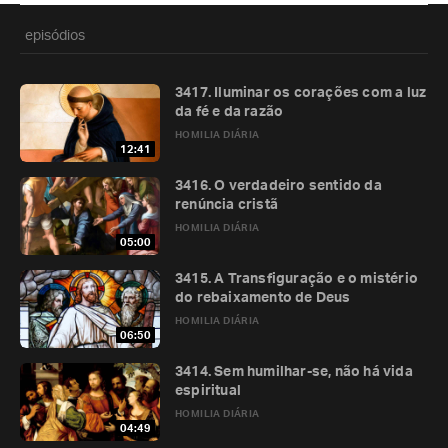
episódios
3417. Iluminar os corações com a luz
da fé e da razão
HOMILIA DIÁRIA
12:41
3416. O verdadeiro sentido da
renúncia cristã
HOMILIA DIÁRIA
05:00
3415. A Transfiguração e o mistério
do rebaixamento de Deus
HOMILIA DIÁRIA
06:50
3414. Sem humilhar-se, não há vida
espiritual
HOMILIA DIÁRIA
04:49