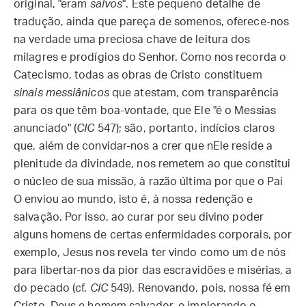
original, "eram
salvos
". Este pequeno detalhe de
tradução, ainda que pareça de somenos, oferece-nos
na verdade uma preciosa chave de leitura dos
milagres e prodígios do Senhor. Como nos recorda o
Catecismo, todas as obras de Cristo constituem
sinais messiânicos
que atestam, com transparência
para os que têm boa-vontade, que Ele "é o Messias
anunciado" (
CIC
547); são, portanto, indícios claros
que, além de convidar-nos a crer que nEle reside a
plenitude da divindade, nos remetem ao que constitui
o núcleo de sua missão, à razão última por que o Pai
O enviou ao mundo, isto é, à nossa redenção e
salvação. Por isso, ao curar por seu divino poder
alguns homens de certas enfermidades corporais, por
exemplo, Jesus nos revela ter vindo como um de nós
para libertar-nos da pior das escravidões e misérias, a
do pecado (cf.
CIC
549). Renovando, pois, nossa fé em