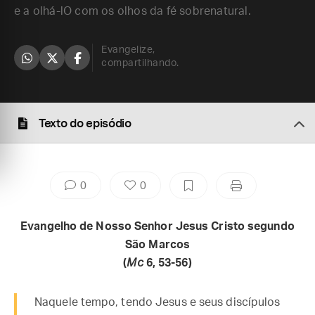
e a olhá-lO com os olhos da fé sobrenatural.
Evangelize,
compartilhando.
Texto do episódio
0
0
Evangelho de Nosso Senhor Jesus Cristo segundo
São Marcos
(
Mc
6, 53-56)
Naquele tempo, tendo Jesus e seus discípulos