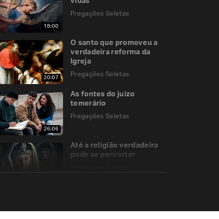
vidas
Pregações Seletas
18:00
O santo que promoveu a
verdadeira reforma da
Igreja
Pregações Seletas
20:07
As fontes do juízo
temerário
Pregações Seletas
26:06
Até a religião verdadeira
pode se perverter
Pregações Seletas
25:45
A evolução espiritual de
São Marcos