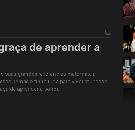
 graça de aprender a
lo suas grandes referências maternas, a
sas perdas e tinha tudo para viver afundada
ça de aprender a sofrer.