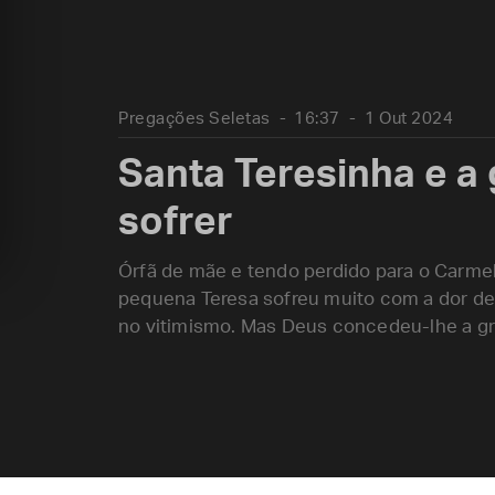
Pregações Seletas
16:37
1 Out 2024
Santa Teresinha e a
sofrer
Órfã de mãe e tendo perdido para o Carme
pequena Teresa sofreu muito com a dor des
no vitimismo. Mas Deus concedeu-lhe a gra