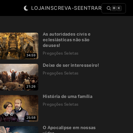
LOJA
INSCREVA-SE
ENTRAR
⌘
K
As autoridades civis e
eclesiásticas não são
deuses!
Pregações Seletas
34:59
Deixe de ser interesseiro!
Pregações Seletas
21:26
História de uma família
Pregações Seletas
25:58
O Apocalipse em nossas