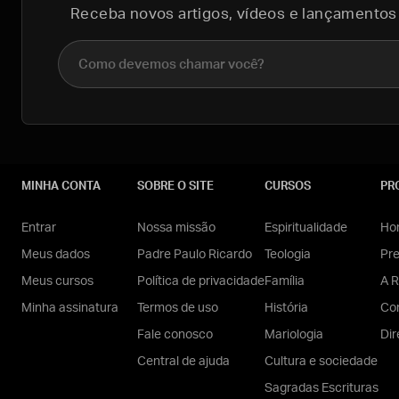
Receba novos artigos, vídeos e lançamentos
Nome completo
MINHA CONTA
SOBRE O SITE
CURSOS
PR
Entrar
Nossa missão
Espiritualidade
Hom
Meus dados
Padre Paulo Ricardo
Teologia
Pr
Meus cursos
Política de privacidade
Família
A R
Minha assinatura
Termos de uso
História
Con
Fale conosco
Mariologia
Dir
Central de ajuda
Cultura e sociedade
Sagradas Escrituras