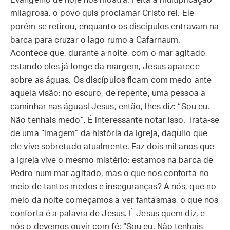
Evangelho de hoje nos mostra. Feita a multiplicação
milagrosa, o povo quis proclamar Cristo rei, Ele
porém se retirou, enquanto os discípulos entravam na
barca para cruzar o lago rumo a Cafarnaum.
Acontece que, durante a noite, com o mar agitado,
estando eles já longe da margem, Jesus aparece
sobre as águas. Os discípulos ficam com medo ante
aquela visão: no escuro, de repente, uma pessoa a
caminhar nas águas! Jesus, então, lhes diz: “Sou eu.
Não tenhais medo”. É interessante notar isso. Trata-se
de uma “imagem” da história da Igreja, daquilo que
ele vive sobretudo atualmente. Faz dois mil anos que
a Igreja vive o mesmo mistério: estamos na barca de
Pedro num mar agitado, mas o que nos conforta no
meio de tantos medos e inseguranças? A nós, que no
meio da noite começamos a ver fantasmas, o que nos
conforta é a palavra de Jesus. É Jesus quem diz, e
nós o devemos ouvir com fé: “Sou eu. Não tenhais