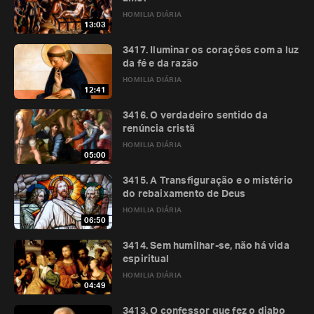
HOMILIA DIÁRIA
13:03
3417. Iluminar os corações com a luz
da fé e da razão
HOMILIA DIÁRIA
12:41
3416. O verdadeiro sentido da
renúncia cristã
HOMILIA DIÁRIA
05:00
3415. A Transfiguração e o mistério
do rebaixamento de Deus
HOMILIA DIÁRIA
06:50
3414. Sem humilhar-se, não há vida
espiritual
HOMILIA DIÁRIA
04:49
3413. O confessor que fez o diabo