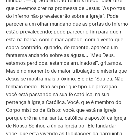
mundo”. — 3) “Sou eu. Não tenhais medo” quer dizer
que devemos crer na promessa de Jesus: “As portas
do inferno não prevalecerão sobre a Igreja”. Pode
parecer a um olhar mundano que as portas do inferno
estão prevalecendo; pode parecer o fim para quem
está na barca, com o mar agitado, com o vento que
sopra contrário, quando, de repente, aparece um
fantasma andando sobre as águas… “Meu Deus,
estamos perdidos, estamos arruinados!”, gritamos.
Mas é no momento de maior tribulação e miséria que
Jesus se mostra mais próximo. Ele diz: “Sou eu. Não
tenhais medo”. Não sei por que tipo de provação
você está passando na sua fé católica, na sua
pertença à Igreja Católica. Você, que é membro do
Corpo místico de Cristo; você, que está na Igreja
porque crê na una, santa, católica e apostólica Igreja
de Nosso Senhor, a única Igreja por Ele fundada;
você, que está vivendo as tribulações da barquinha