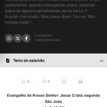
quilômetros, quando enxergaram Jesus, andando
sobre as águas e aproximando-se da barca. E
ficaram com medo. Mas Jesus disse: ‘Sou eu. Não
tenhais medo’”.
Evangelize,
compartilhando.
Texto do episódio
0
0
Evangelho de Nosso Senhor Jesus Cristo segundo
São João