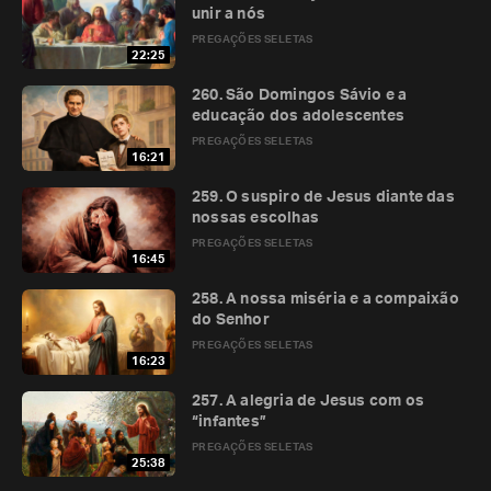
unir a nós
PREGAÇÕES SELETAS
22:25
260. São Domingos Sávio e a
educação dos adolescentes
PREGAÇÕES SELETAS
16:21
259. O suspiro de Jesus diante das
nossas escolhas
PREGAÇÕES SELETAS
16:45
258. A nossa miséria e a compaixão
do Senhor
PREGAÇÕES SELETAS
16:23
257. A alegria de Jesus com os
“infantes”
PREGAÇÕES SELETAS
25:38