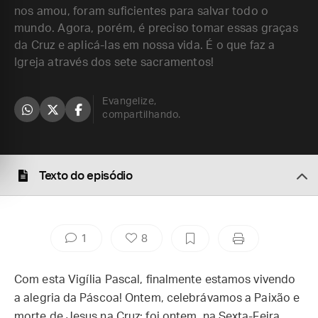
nos amou, foram suficientes para salvar todo o
mundo. Agora, porém, é preciso tomar essas graças
da Cruz e aplicá-las em nossa vida. É o que faz a
Igreja através dos sete sacramentos!
Evangelize,
compartilhando.
Texto do episódio
1
8
Com esta Vigília Pascal, finalmente estamos vivendo
a alegria da Páscoa! Ontem, celebrávamos a Paixão e
morte de Jesus na Cruz; foi ontem, na Sexta-Feira