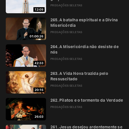
PREGAÇÕES SELETAS
12:09
265. A batalha espiritual e a Divina
Misericórdia
PREGAÇÕES SELETAS
01:00:26
264. A Misericórdia não desiste de
nós
PREGAÇÕES SELETAS
42:33
263. A Vida Nova trazida pelo
Ressuscitado
PREGAÇÕES SELETAS
20:16
262. Pilatos e o tormento da Verdade
PREGAÇÕES SELETAS
26:03
261. Jesus desejou ardentemente se