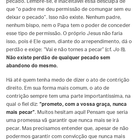
pecado. Lembre-se, é inaceitável essa desculpa de
que “o padre me deu permissão de comungar sem eu
deixar o pecado”. Isso não existe. Nenhum padre,
nenhum bispo, nem o Papa tem o poder de conceder
esse tipo de permissão. O próprio Jesus não faria
isso, pois é Ele quem, diante do arrependimento, dá o
perdão e exige: “Vai e não tornes a pecar” (cf.
Jo
8).
Não existe perdão de qualquer pecado sem
abandono do mesmo.
Há até quem tenha medo de dizer o ato de contrição
direito. Em sua forma mais comum, o ato de
contrição sempre tem uma parte importantíssima, na
qual o fiel diz:
“prometo, com a vossa graça, nunca
mais pecar”
. Muitos hesitam aqui! Pensam que seria
uma promessa vã garantir que nunca mais se irá
pecar. Mas precisamos entender que, apesar de não
podermos garantir com convicção que nunca mais