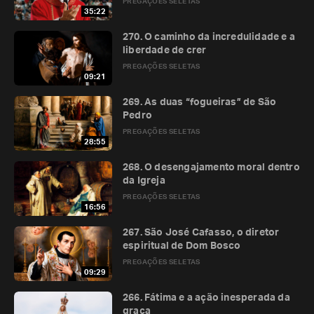
PREGAÇÕES SELETAS
35:22
270. O caminho da incredulidade e a
liberdade de crer
PREGAÇÕES SELETAS
09:21
269. As duas “fogueiras” de São
Pedro
PREGAÇÕES SELETAS
28:55
268. O desengajamento moral dentro
da Igreja
PREGAÇÕES SELETAS
16:56
267. São José Cafasso, o diretor
espiritual de Dom Bosco
PREGAÇÕES SELETAS
09:29
266. Fátima e a ação inesperada da
graça