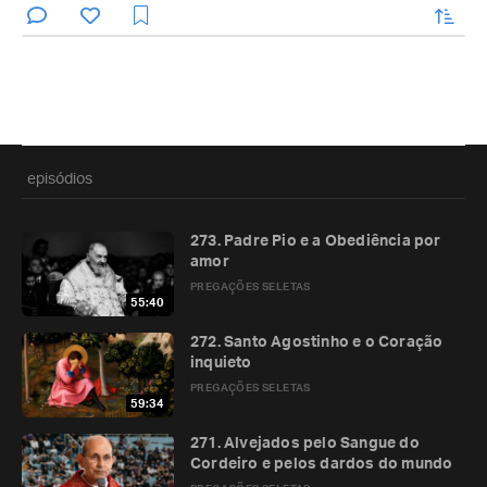
enviar
episódios
273. Padre Pio e a Obediência por
amor
PREGAÇÕES SELETAS
55:40
272. Santo Agostinho e o Coração
inquieto
PREGAÇÕES SELETAS
59:34
271. Alvejados pelo Sangue do
Cordeiro e pelos dardos do mundo