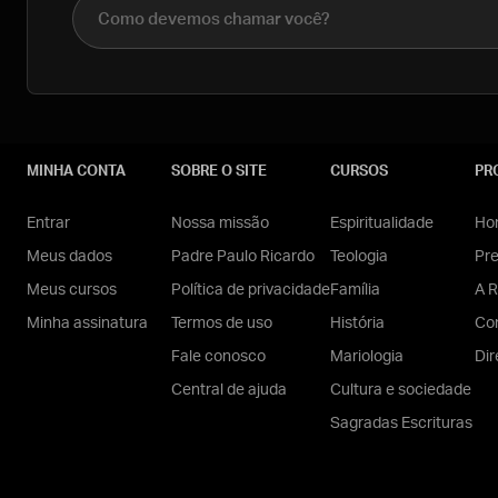
Nome completo
MINHA CONTA
SOBRE O SITE
CURSOS
PR
Entrar
Nossa missão
Espiritualidade
Hom
Meus dados
Padre Paulo Ricardo
Teologia
Pr
Meus cursos
Política de privacidade
Família
A R
Minha assinatura
Termos de uso
História
Con
Fale conosco
Mariologia
Dir
Central de ajuda
Cultura e sociedade
Sagradas Escrituras