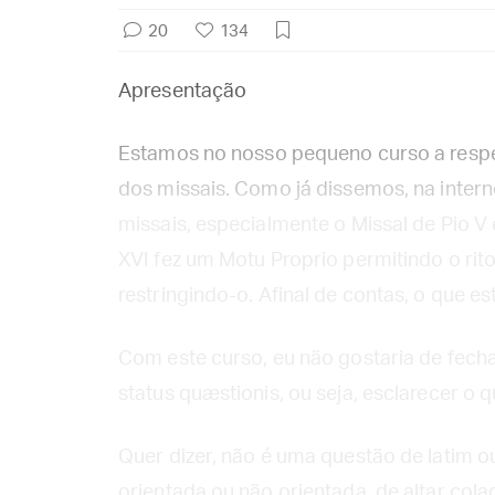
20
134
Apresentação
Estamos no nosso pequeno curso a respei
dos missais. Como já dissemos, na interne
missais, especialmente o Missal de Pio V 
XVI fez um Motu Proprio permitindo o rit
restringindo-o. Afinal de contas, o que e
Com este curso, eu não gostaria de fecha
status quæstionis, ou seja, esclarecer o
Quer dizer, não é uma questão de latim o
orientada ou não orientada, de altar cola