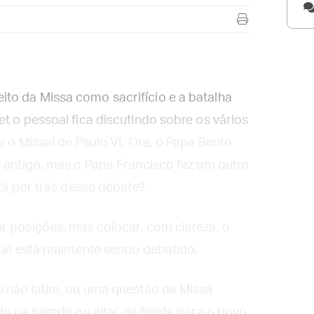
to da Missa como sacrifício e a batalha
t o pessoal fica discutindo sobre os vários
e o Missal de Paulo VI. Ora, o Papa Bento
o antigo, mas o Papa Francisco fez um outro
stá por trás desse debate?
r posições, mas colocar, com clareza, o
 que está realmente sendo debatido.
u não latim, ou uma questão de Missa
do na parede ou altar de frente para o povo.