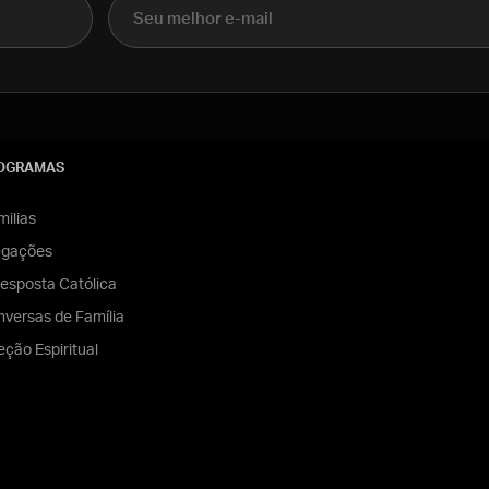
E-mail
OGRAMAS
ilias
egações
esposta Católica
versas de Família
eção Espiritual