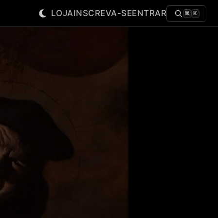
LOJA
INSCREVA-SE
ENTRAR
⌘
K