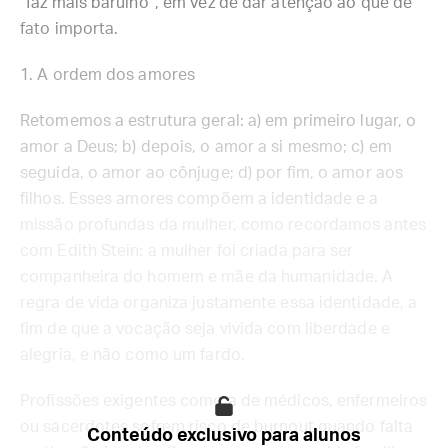
“faz mais barulho”, em vez de dar atenção ao que de
fato importa.
1. A ordem dos amores
Retomemos a estrutura geral: a) em primeiro lugar, o
amor a Deus; b) depois, o amor a si mesmo; c) em
seguida, o amor ao cônjuge; d) por fim, o amor aos
filhos. Esses amores compõem a identidade e a
missão profundas da mulher, como recordamos antes
com Edith Stein: a mulher foi criada para ser
companheira do homem e mãe da humanidade. A
regra de vida organiza justamente essa identidade, a
fim de que a vocação seja vivida com liberdade e
alegria, e não como um fardo.
Profissões exigentes como a de médicos, enfermeiros
ou sacerdotes sofrem risco de burnout quando falta
Conteúdo exclusivo para alunos