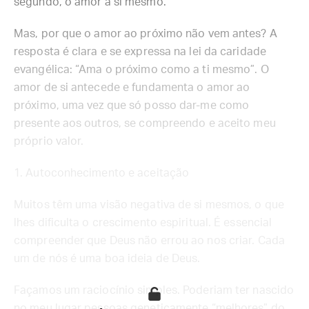
segundo, o amor a si mesmo.
Mas, por que o amor ao próximo não vem antes? A
resposta é clara e se expressa na lei da caridade
evangélica: “Ama o próximo como a ti mesmo”. O
amor de si antecede e fundamenta o amor ao
próximo, uma vez que só posso dar-me como
presente aos outros, se compreendo e aceito meu
próprio valor.
1. Autoconhecimento e aceitação
Muitos têm uma visão negativa de si mesmos, o que
lhes dificulta o crescimento espiritual. É essencial
compreender que Deus não errou ao nos criar. Cada
um de nós é uma boa ideia de Deus.
Façamos um raciocínio simples. Poderiam ter nascido
no meu lugar pessoas geneticamente “melhores” do