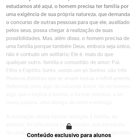
estudamos até aqui, o homem precisa ter família por
uma exigência de sua própria natureza, que demanda
o concurso de outras pessoas para que ele, auxiliado
pelos seus, possa chegar à realização de suas
possibilidades. Mas, além disso, o homem precisa de
uma família porque também Deus, embora seja único,
não é contudo um solitário; Ele é, mais do que
qualquer outro, família e comunhão de amor; Pai,
Filho e Espírito Santo, sendo um só Senhor, são três
Pessoas distintas que se amam mutua e infinitamente.
Refletindo pois algo da natureza divina, há no homem
algo que o inclina à família, a formar vínculos, a ter,
numa palavra, uma aliança de amor e entrega.
A realização dessa natural vocação à família, no
entanto, foi dificultada pelo pecado, que introduziu
no coração humano uma tendência forte ao egoísmo,
Conteúdo exclusivo para alunos