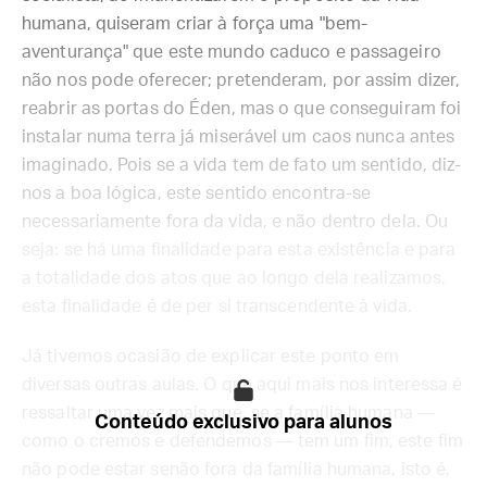
humana, quiseram criar à força uma "bem-
aventurança" que este mundo caduco e passageiro
não nos pode oferecer; pretenderam, por assim dizer,
reabrir as portas do Éden, mas o que conseguiram foi
instalar numa terra já miserável um caos nunca antes
imaginado. Pois se a vida tem de fato um sentido, diz-
nos a boa lógica, este sentido encontra-se
necessariamente fora da vida, e não dentro dela. Ou
seja: se há uma finalidade para esta existência e para
a totalidade dos atos que ao longo dela realizamos,
esta finalidade é de per si transcendente à vida.
Já tivemos ocasião de explicar este ponto em
diversas outras aulas. O que aqui mais nos interessa é
ressaltar uma vez mais que, se a família humana —
Conteúdo exclusivo para alunos
como o cremos e defendemos — tem um fim, este fim
não pode estar senão fora da família humana, isto é,