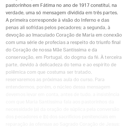
pastorinhos em Fátima no ano de 1917 constitui, na
verdade, uma só mensagem dividida em três partes.
A primeira corresponde à visão do Inferno e das
penas ali sofridas pelos pecadores; a segunda, à
devoção ao Imaculado Coração de Maria em conexão
com uma série de profecias a respeito do triunfo final
do Coração de nossa Mãe Santíssima e da
conservação, em Portugal, do dogma da fé. À terceira
parte, devido à delicadeza do tema e ao espírito de
polêmica com que costuma ser tratado,
reservaremos as próximas aula do curso. Para
entendermos, porém, o núcleo dessa mensagem
devemos levar em conta, antes de tudo, a insistência
com que Maria Santíssima fala aos pastorinhos da
necessidade (a) da oração de súplica pela conversão
dos pecadores e (b) dos sacrifícios penitenciais em
reparação às ofensas ao Sagrado Coração de Jesus: