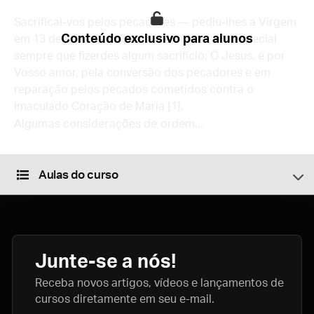
Sacrificai-vos pelos pecadores — pediu-lhes a Virgem
Conteúdo exclusivo para alunos
em 13 de julho — e dizei muitas vezes, em especial
sempre que fizerdes algum sacrifício: Ó Jesus, é por
Vosso amor, pela conversão dos pecadores e em
reparação pelos pecados cometidos contra o
Imaculado Coração de Maria [1].
Algumas considerações de ordem...
Aulas do curso
Junte-se a nós!
Receba novos artigos, vídeos e lançamentos de
cursos diretamente em seu e-mail.