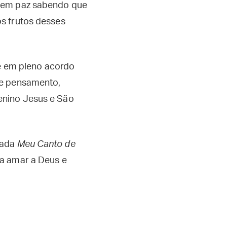
os em paz sabendo que
s frutos desses
se em pleno acordo
de pensamento,
enino Jesus e São
mada
Meu Canto de
ra amar a Deus e