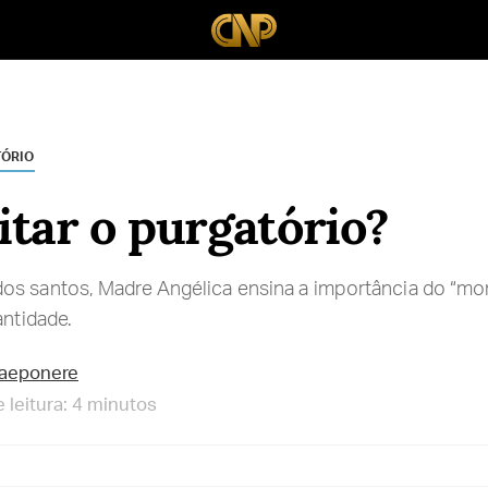
TÓRIO
tar o purgatório?
os santos, Madre Angélica ensina a importância do “m
antidade.
raeponere
leitura: 4 minutos