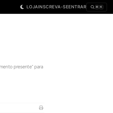
LOJA
INSCREVA-SE
ENTRAR
⌘
K
omento presente” para