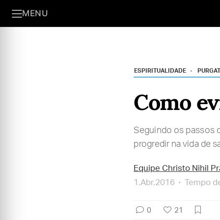
MENU
ESPIRITUALIDADE
PURGA
Como evi
Seguindo os passos d
progredir na vida de s
Equipe Christo Nihil P
1.Abr.2016
Tempo de 
0
21