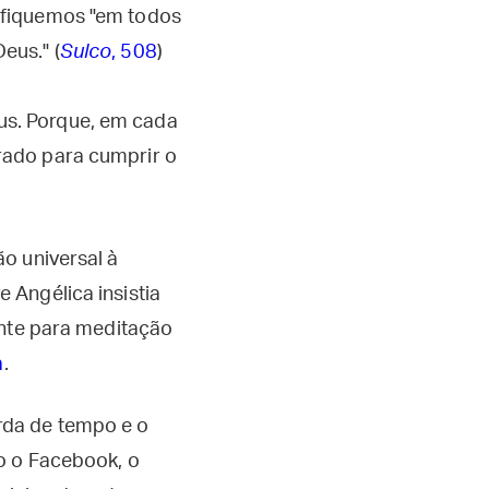
rifiquemos "em todos
eus." (
Sulco
, 508
)
us. Porque, em cada
arado para cumprir o
o universal à
 Angélica insistia
ente para meditação
a
.
rda de tempo e o
o o Facebook, o