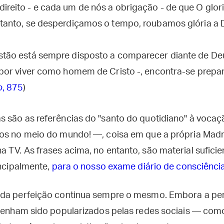
direito - e cada um de nós a obrigação - de que O glo
ortanto, se desperdiçamos o tempo, roubamos glória a D
istão está sempre disposto a comparecer diante de De
ta por viver como homem de Cristo -, encontra-se prep
o
, 875
)
 são as referências do "santo do quotidiano" à vocaçã
os no meio do mundo! —, coisa em que a própria Madre
 TV. As frases acima, no entanto, são material sufici
incipalmente,
para o nosso exame diário de consciênci
 da perfeição continua sempre o mesmo. Embora a pe
 tenham sido popularizados pelas redes sociais — com