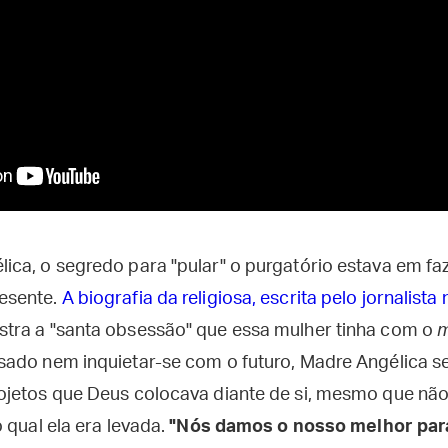
ca, o segredo para "pular" o purgatório estava em fa
esente.
A biografia da religiosa, escrita pelo jornalist
stra a "santa obsessão" que essa mulher tinha com o
m
ado nem inquietar-se com o futuro, Madre Angélica s
ojetos que Deus colocava diante de si, mesmo que nã
 qual ela era levada.
"Nós damos o nosso melhor para