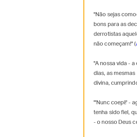
"Não sejas comod
bons para as dec
derrotistas aque
não começam!" (
"A nossa vida - a
dias, as mesmas 
divina, cumprind
"'Nunc coepi!' -
tenha sido fiel, 
- o nosso Deus c