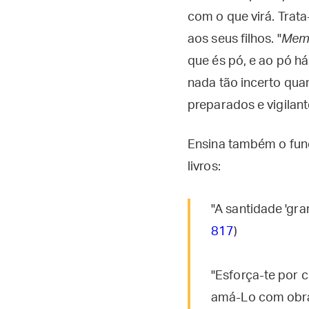
com o que virá. Trat
aos seus filhos. "
Meme
que és pó, e ao pó h
nada tão incerto qu
preparados e vigilant
Ensina também o fu
livros:
"A santidade 'gra
817
)
"Esforça-te por 
amá-Lo com obra