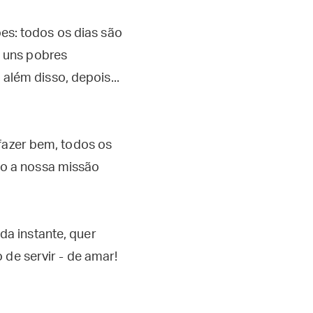
es: todos os dias são
r uns pobres
lém disso, depois...
 fazer bem, todos os
do a nossa missão
da instante, quer
 de servir - de amar!