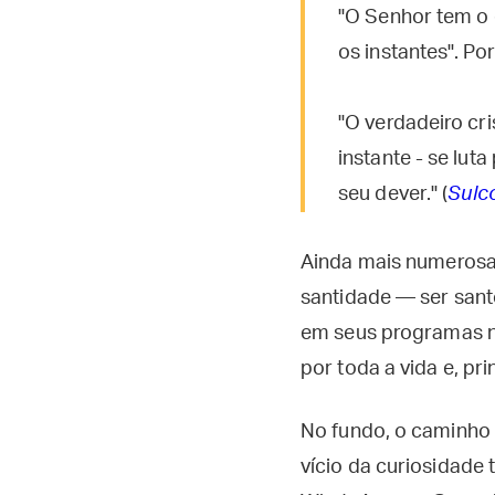
"O Senhor tem o 
os instantes". P
"O verdadeiro cr
instante - se lu
seu dever." (
Sulc
Ainda mais numerosas
santidade — ser sant
em seus programas na
por toda a vida e, pr
No fundo, o caminho
vício da curiosidade