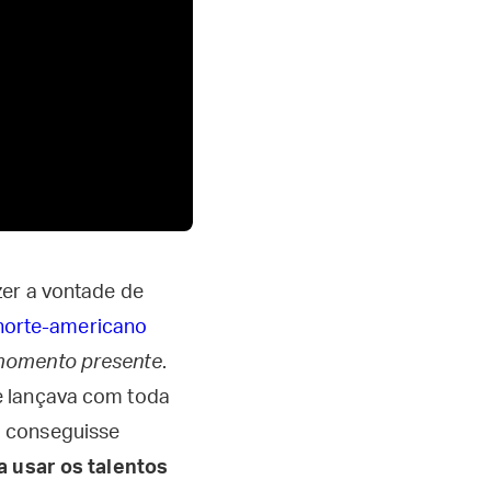
zer a vontade de
a norte-americano
omento presente
.
e lançava com toda
o conseguisse
 usar os talentos