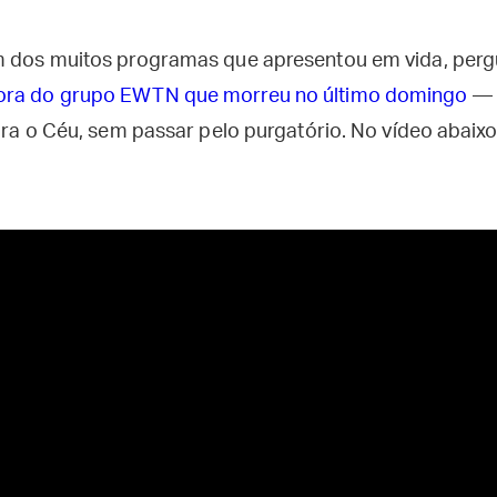
um dos muitos programas que apresentou em vida, per
ora do grupo EWTN que morreu no último domingo
— 
para o Céu, sem passar pelo purgatório. No vídeo abaix