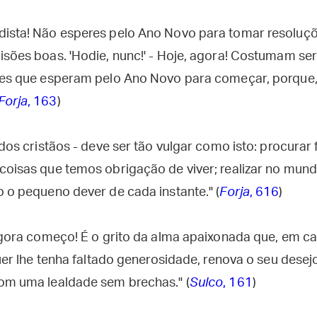
ista! Não esperes pelo Ano Novo para tomar resoluçõ
isões boas. 'Hodie, nunc!' - Hoje, agora! Costumam se
les que esperam pelo Ano Novo para começar, porque, a
Forja
, 163
)
 dos cristãos - deve ser tão vulgar como isto: procurar
coisas que temos obrigação de viver; realizar no mun
o o pequeno dever de cada instante." (
Forja
, 616
)
 agora começo! É o grito da alma apaixonada que, em ca
quer lhe tenha faltado generosidade, renova o seu desejo
om uma lealdade sem brechas." (
Sulco
, 161
)