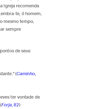
 a Igreja recomenda
embra-te, ó homem,
, ao mesmo tempo,
tar sempre
 pontos de seus
tante." (
Caminho
,
deves ter vontade de
(
Forja
, 82
)