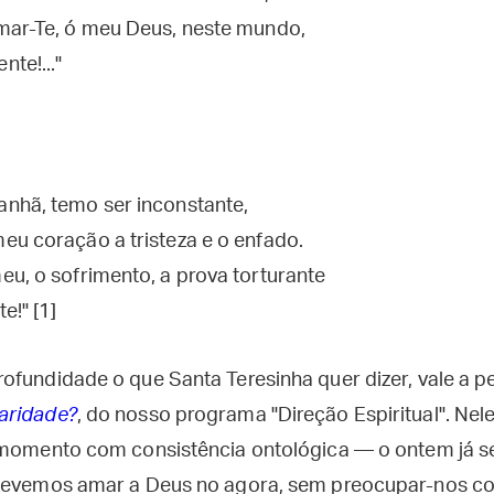
mar-Te, ó meu Deus, neste mundo,
te!..."
nhã, temo ser inconstante,
eu coração a tristeza e o enfado.
eu, o sofrimento, a prova torturante
e!" [1]
fundidade o que Santa Teresinha quer dizer, vale a pe
aridade?
, do nosso programa "Direção Espiritual". Nele
momento com consistência ontológica — o ontem já se
 devemos amar a Deus no agora, sem preocupar-nos c