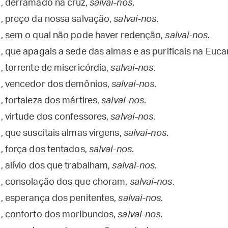
, derramado na cruz,
salvai-nos
.
, preço da nossa salvação,
salvai-nos
.
, sem o qual não pode haver redenção,
salvai-nos
.
 que apagais a sede das almas e as purificais na Eucar
, torrente de misericórdia,
salvai-nos
.
o, vencedor dos demônios,
salvai-nos
.
 fortaleza dos mártires,
salvai-nos
.
, virtude dos confessores,
salvai-nos
.
, que suscitais almas virgens,
salvai-nos
.
, força dos tentados,
salvai-nos
.
, alívio dos que trabalham,
salvai-nos
.
o, consolação dos que choram,
salvai-nos
.
, esperança dos penitentes,
salvai-nos
.
o, conforto dos moribundos,
salvai-nos
.