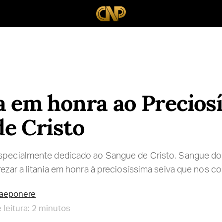
 em honra ao Precios
e Cristo
especialmente dedicado ao Sangue de Cristo, Sangue do 
rezar a litania em honra à preciosíssima seiva que nos c
raeponere
leitura: 2 minutos