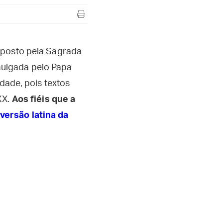
posto pela Sagrada
mulgada pelo Papa
rdade, pois textos
XX.
Aos fiéis que a
versão latina da