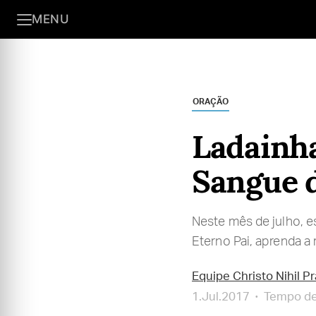
MENU
ORAÇÃO
Ladainha
Sangue d
Neste mês de julho, 
Eterno Pai, aprenda a 
Equipe Christo Nihil P
1.Jul.2017
Tempo de 