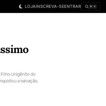
LOJA
INSCREVA-SE
ENTRAR
⌘
K
íssimo
Filho Unigênito do
onquistou a salvação.