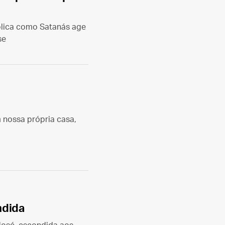
xplica como Satanás age
se
 nossa própria casa,
ndida