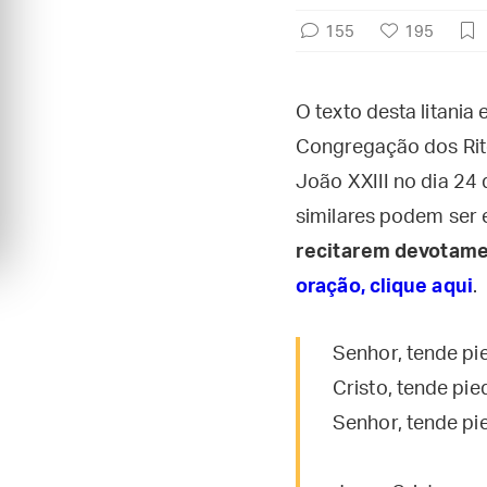
155
195
O texto desta litania
Congregação dos Rit
João XXIII no dia 24 
similares podem ser 
recitarem devotamen
oração, clique aqui
.
Senhor, tende pi
Cristo, tende pie
Senhor, tende pi