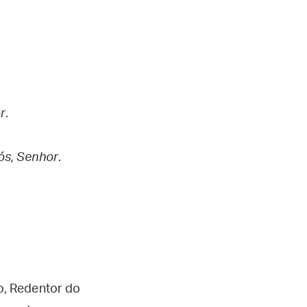
r
.
ós, Senhor
.
o, Redentor do