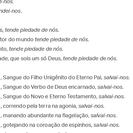
i-nos
.
ndei-nos
.
s,
tende piedade de nós
.
entor do mundo
tende piedade de nós
.
nto,
tende piedade de nós
.
ade, que sois um só Deus,
tende piedade de nós
.
, Sangue do Filho Unigênito do Eterno Pai,
salvai-nos
.
o, Sangue do Verbo de Deus encarnado,
salvai-nos
.
o, Sangue do Novo e Eterno Testamento,
salvai-nos
.
, correndo pela terra na agonia,
salvai-nos
.
o, manando abundante na flagelação,
salvai-nos
.
, gotejando na coroação de espinhos,
salvai-nos
.