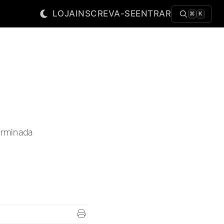
LOJA
INSCREVA-SE
ENTRAR
⌘
K
erminada