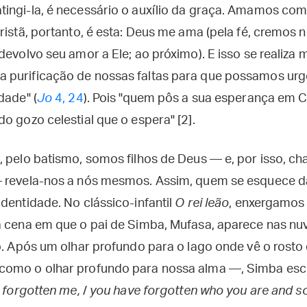
ingi-la, é necessário o auxílio da graça. Amamos com
ristã, portanto, é esta: Deus me ama (pela fé, cremos
devolvo seu amor a Ele; ao próximo). E isso se realiza
 purificação de nossas faltas para que possamos ur
dade" (
Jo
4, 24
). Pois "quem pôs a sua esperança em Cri
o gozo celestial que o espera" [2].
, pelo batismo, somos filhos de Deus — e, por isso, 
 revela-nos a nós mesmos. Assim, quem se esquece da
dentidade. No clássico-infantil
O rei leão
, enxergamos 
a cena em que o pai de Simba, Mufasa, aparece nas nu
ho. Após um olhar profundo para o lago onde vê o rosto
como o olhar profundo para nossa alma —, Simba escu
 forgotten me,
/
you have forgotten who you are and s