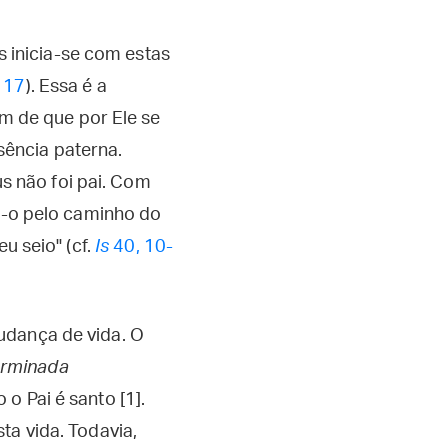
s inicia-se com estas
 17
). Essa é a
im de que por Ele se
ência paterna.
 não foi pai. Com
do-o pelo caminho do
u seio" (cf.
Is
40, 10-
udança de vida. O
erminada
o Pai é santo [1].
ta vida. Todavia,