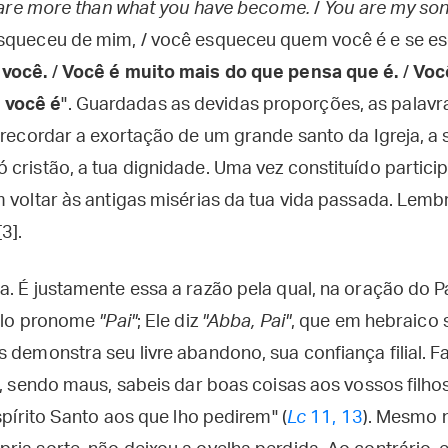
are more than what you have become.
/
You are my so
squeceu de mim, / você esqueceu quem você é e se e
 você.
/
Você é muito mais do que pensa que é.
/
Voc
 você é
". Guardadas as devidas proporções, as pala
 recordar a exortação de um grande santo da Igreja, a
cristão, a tua dignidade. Uma vez constituído partici
m voltar às antigas misérias da tua vida passada. Lem
3].
a. É justamente essa a razão pela qual, na oração do 
pelo pronome
"Pai"
; Ele diz
"Abba, Pai"
, que em hebraico 
s demonstra seu livre abandono, sua confiança filial.
s, sendo maus, sabeis dar boas coisas aos vossos filh
spírito Santo aos que lho pedirem" (
Lc
11, 13
). Mesmo 