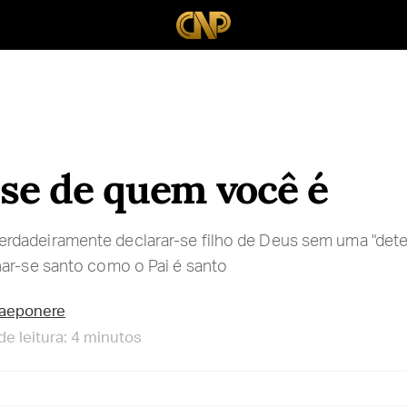
se de quem você é
dadeiramente declarar-se filho de Deus sem uma "det
ar-se santo como o Pai é santo
raeponere
e leitura: 4 minutos