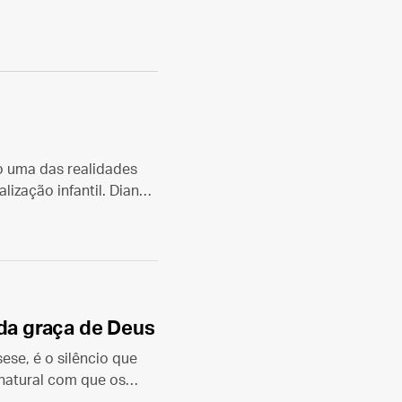
 uma das realidades
lização infantil. Diante
ral perguntarmos: cadê
 mais…
 da graça de Deus
ese, é o silêncio que
enatural com que os