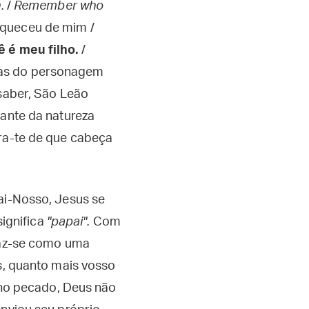
n.
/
Remember who
squeceu de mim /
ê é meu filho.
/
vras do personagem
 saber, São Leão
pante da natureza
bra-te de que cabeça
Pai-Nosso, Jesus se
significa
"papai".
Com
 Faz-se como uma
os, quanto mais vosso
no pecado, Deus não