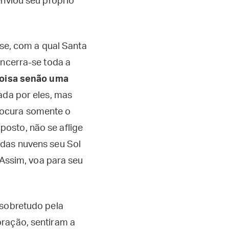
enviou seu próprio
ase, com a qual Santa
encerra-se toda a
coisa senão uma
ada por eles, mas
rocura somente o
osto, não se aflige
 das nuvens seu Sol
 Assim, voa para seu
 sobretudo pela
oração, sentiram a