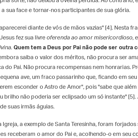
ia sorte, não deixou a ovelha perdida. Ao contrário, 
 a sua face e tornar-nos participantes de sua glória.
 aparecerei diante de vós de mãos vazias" [4]. Nesta fr
Jesus fez sua livre
oferenda ao amor misericordioso
, 
ivina.
Quem tem a Deus por Pai não pode ser outra 
 embora saiba o valor dos méritos, não procura ser am
ça do Pai. Não procura recompensas nem honrarias. P
quena ave, um fraco passarinho que, ficando em seu p
ierem esconder o Astro de Amor", pois "sabe que além
u brilho não poderia ser eclipsado um só instante" [5].
 de suas irmãs águias.
 Igreja, a exemplo de Santa Teresinha, foram forjados
Eles receberam o amor do Pai e, acolhendo-o em seu c