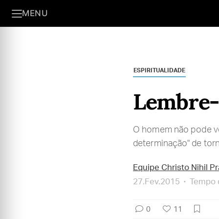
MENU
ESPIRITUALIDADE
Lembre-
O homem não pode ver
determinação" de torn
Equipe Christo Nihil P
27.Fev.2015
Tempo d
0
11