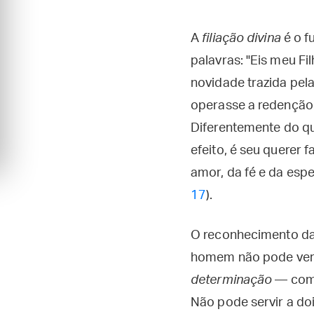
A
filiação divina
é o f
palavras: "Eis meu F
novidade trazida pela
operasse a redenção
Diferentemente do q
efeito, é seu querer 
amor, da fé e da espe
17
).
O reconhecimento da 
homem não pode verd
determinação
— como 
Não pode servir a doi