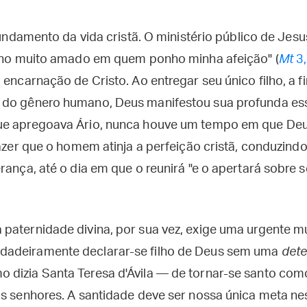
undamento da vida cristã. O ministério público de Jesu
ilho muito amado em quem ponho minha afeição" (
Mt
3,
 encarnação de Cristo. Ao entregar seu único filho, a f
 do gênero humano, Deus manifestou sua profunda ess
ue apregoava Ário, nunca houve um tempo em que Deus
fazer que o homem atinja a perfeição cristã, conduzin
rança, até o dia em que o reunirá "e o apertará sobre se
paternidade divina, por sua vez, exige uma urgente m
adeiramente declarar-se filho de Deus sem uma
det
dizia Santa Teresa d'Ávila — de tornar-se santo como 
s senhores. A santidade deve ser nossa única meta nes