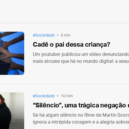
Sociedade
6 min
Cadê o pai dessa criança?
Um youtuber publicou um vídeo denunciando
mais atrozes que há no mundo digital: a sexua
dos muitos casos que ele mencionou, é natu
os pais dessas crianças? Mas perguntemos
Sociedade
10 min
“Silêncio”, uma trágica negação
Se há algum silêncio no filme de Martin Scors
ignora a intrépida coragem e a alegria sobr