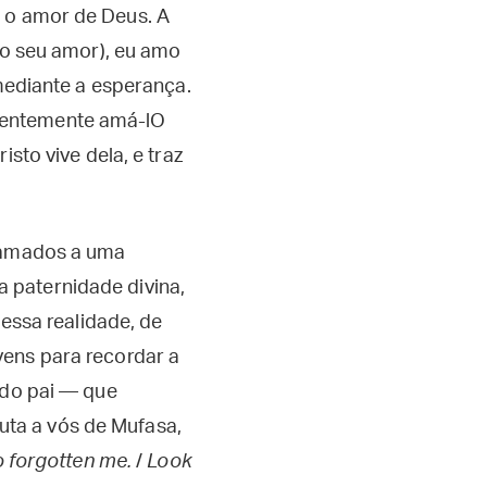
 o amor de Deus. A
 no seu amor), eu amo
 mediante a esperança.
gentemente amá-lO
sto vive dela, e traz
chamados a uma
 paternidade divina,
essa realidade, de
vens para recordar a
 do pai — que
ta a vós de Mufasa,
o forgotten me.
/
Look