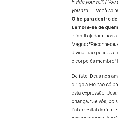
inside yourself.
/
You 
you are.
— Você se e
Olhe para dentro de
Lembre-se de quem
infantil ajudam-nos a
Magno: "Reconhece, ó 
divina, não penses e
e corpo és membro" [
De fato, Deus nos am
dirige a Ele não só 
esta expressão, Jesu
criança. "Se vós, poi
Pai celestial dará o E