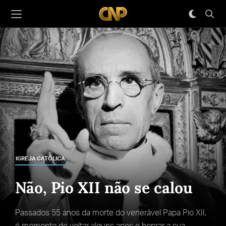
IGREJA CATÓLICA
Não, Pio XII não se calou
Passados 55 anos da morte do venerável Papa Pio XII,