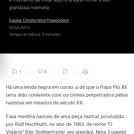
é momento de voltar alguns anos e honrar a sua
grandiosa memória
Equipe Christo Nihil Praeponere
9.Out.2013
Tempo de leitura: 6 minutos
1
5
Há uma lenda negra em curso: a de que o Papa Pio XII
teria sido conivente com os crimes perpetrados pelos
nazistas em meados do século XX.
Essa mentira nasceu de uma peça teatral, produzida
por Rolf Hochhuth, no ano de 1963, de nome "O
Vigário" (Der Stellvertreter, em alemão). Nela, Eugenio